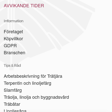
AVVIKANDE TIDER
Information
Företaget
Köpvillkor
GDPR
Branschen
Tips & Råd
Arbetsbeskrivning för Trätjära
Terpentin och linoljefärg
Slamfärg
Träolja, linolja och byggnadsvård
Träbåtar
Linoljesåpa