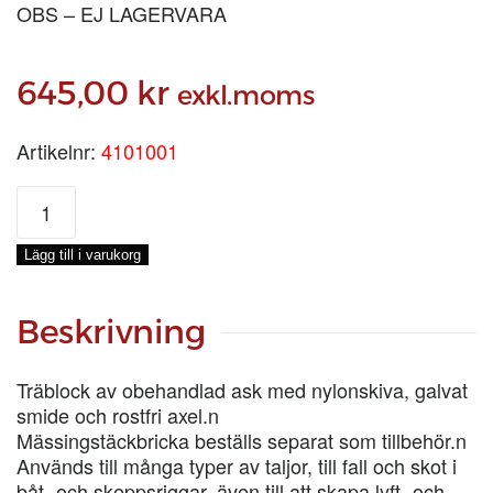
OBS – EJ LAGERVARA
645,00
kr
exkl.moms
Artikelnr:
4101001
BLOCK
2.1/2
tum
Lägg till i varukorg
ENKELT
mängd
Beskrivning
Träblock av obehandlad ask med nylonskiva, galvat
smide och rostfri axel.n
Mässingstäckbricka beställs separat som tillbehör.n
Används till många typer av taljor, till fall och skot i
båt- och skeppsriggar, även till att skapa lyft- och