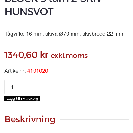
HUNSVOT
Tågvirke 16 mm, skiva Ø70 mm, skivbredd 22 mm.
1340,60
kr
exkl.moms
Artikelnr:
4101020
BLOCK
5
tum
Lägg till i varukorg
2-
SKIV
HUNSVOT
Beskrivning
mängd