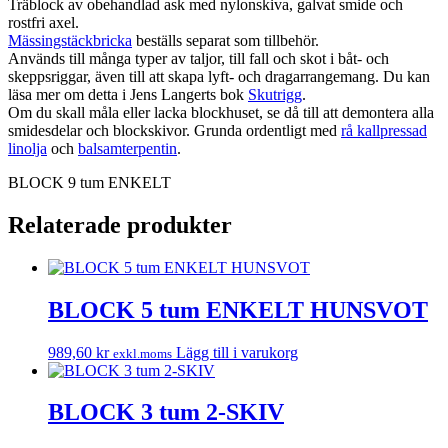
Träblock av obehandlad ask med nylonskiva, galvat smide och
rostfri axel.
Mässingstäckbricka
beställs separat som tillbehör.
Används till många typer av taljor, till fall och skot i båt- och
skeppsriggar, även till att skapa lyft- och dragarrangemang. Du kan
läsa mer om detta i Jens Langerts bok
Skutrigg
.
Om du skall måla eller lacka blockhuset, se då till att demontera alla
smidesdelar och blockskivor. Grunda ordentligt med
rå kallpressad
linolja
och
balsamterpentin
.
BLOCK 9 tum ENKELT
Relaterade produkter
BLOCK 5 tum ENKELT HUNSVOT
989,60
kr
Lägg till i varukorg
exkl.moms
BLOCK 3 tum 2-SKIV