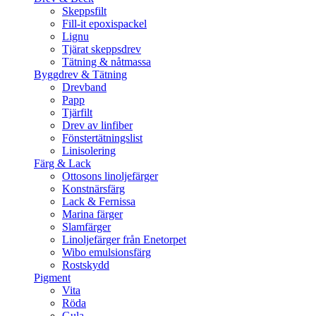
Skeppsfilt
Fill-it epoxispackel
Lignu
Tjärat skeppsdrev
Tätning & nåtmassa
Byggdrev & Tätning
Drevband
Papp
Tjärfilt
Drev av linfiber
Fönstertätningslist
Linisolering
Färg & Lack
Ottosons linoljefärger
Konstnärsfärg
Lack & Fernissa
Marina färger
Slamfärger
Linoljefärger från Enetorpet
Wibo emulsionsfärg
Rostskydd
Pigment
Vita
Röda
Gula