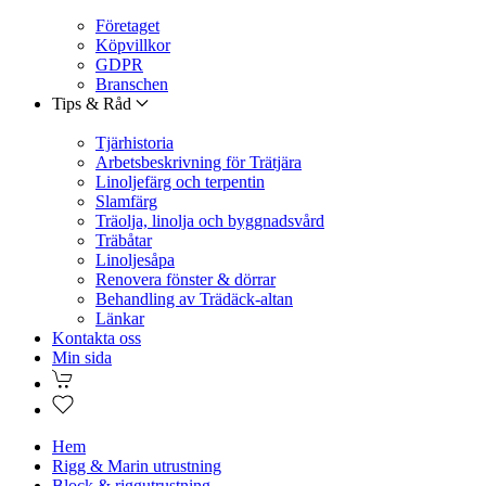
Företaget
Köpvillkor
GDPR
Branschen
Tips & Råd
Tjärhistoria
Arbetsbeskrivning för Trätjära
Linoljefärg och terpentin
Slamfärg
Träolja, linolja och byggnadsvård
Träbåtar
Linoljesåpa
Renovera fönster & dörrar
Behandling av Trädäck-altan
Länkar
Kontakta oss
Min sida
Hem
Rigg & Marin utrustning
Block & riggutrustning