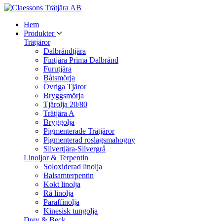
Hem
Produkter
Trätjäror
Dalbrändtjära
Fintjära Prima Dalbränd
Furutjära
Båtsmörja
Övriga Tjäror
Bryggsmörja
Tjärolja 20/80
Trätjära A
Bryggolja
Pigmenterade Trätjäror
Pigmenterad roslagsmahogny
Silvertjära-Silvergrå
Linoljor & Terpentin
Soloxiderad linolja
Balsamterpentin
Kokt linolja
Rå linolja
Paraffinolja
Kinesisk tungolja
Drev & Beck