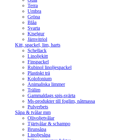
Terra
Umbra
Gröna
Blåa
Svarta
Kiselgur
Järnvitriol
Kitt, spackel, lim, harts
Schellack
Linoljekitt
Finspackel
Rubinol linoljespackel
Plastiskt trä
Kolofonium
Animaliska limmer
Trälim
Gammaldags spis-svärta
Ms-produkter till foglim, nåtmassa
Pulverbets
Såpa & tvålar mm
Olivoljetvålar
Tjärtvålar & schampo
Brunsåpa
Linoljesåpa