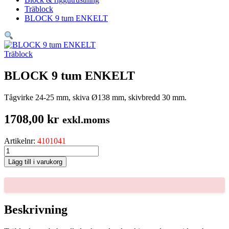
Träblock
BLOCK 9 tum ENKELT
Träblock
BLOCK 9 tum ENKELT
Tågvirke 24-25 mm, skiva Ø138 mm, skivbredd 30 mm.
1708,00
kr
exkl.moms
Artikelnr:
4101041
BLOCK
9
Lägg till i varukorg
tum
ENKELT
mängd
Beskrivning