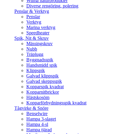
Wilma naturprodukter
Diverse rengöring, polering
Penslar & Verktyg
Penslar
Verktyg
Marina verktyg
Speedheater
Spik, Nit & Skruv
Mässingskruv
Nubb
Träplugg
Byggnadsspik
Handsmidd spik
Klippspik
Galvad klippspik
Galvad skeppsspik
Kopparspik kvadrat
Kopparnitbrickor
Hästskosöm
Kopparförhydningsspik kvadrat
Tågvirke & Snöre
Benselwire
Hampa 3-slaget
Hampa 4-sl
Hampa tjärad