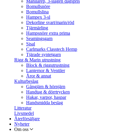
Manilarep, 3-slagen dagspris
Bomullsnöre
Bomullslina
Hampex 3-sl
Dekorline svart/marin/röd
Tjärmärling
Hampsnöre extra prima
Seamingsgarn
Sisal
Carlmarks Classtech Hemp
Tjärade syntetgarn
Rigg & Marin utrustning
Block & riggutrustning
Lanternor & Ventiler
Åror & annat
Kulturbeslag
Gångjärn & hörnjärn
Handtag & dörrtrycken
Hakar, varpor, haspar
Handsmidda beslag
Litteratur
Livsmedel
Återförsäljare
Nyheter
Om oss