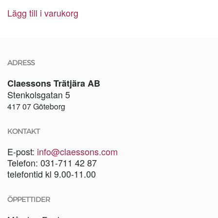
alternativen
Lägg till i varukorg
kan
väljas
på
produktsidan
ADRESS
Claessons Trätjära AB
Stenkolsgatan 5
417 07 Göteborg
KONTAKT
E-post:
info@claessons.com
Telefon: 031-711 42 87
telefontid kl 9.00-11.00
ÖPPETTIDER