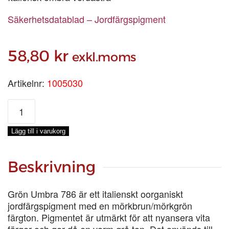
Säkerhetsdatablad – Jordfärgspigment
58,80
kr
exkl.moms
Artikelnr:
1005030
GRÖN
UMBRA
786,
Lägg till i varukorg
0,2-
KG
mängd
Beskrivning
Grön Umbra 786 är ett italienskt oorganiskt
jordfärgspigment med en mörkbrun/mörkgrön
färgton. Pigmentet är utmärkt för att nyansera vita