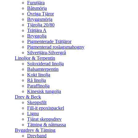
Furutjära
Båtsmörja
Övriga Tjäror
Bryggsmörja
Tjärolja 20/80
Trätjära A
Bryggolja
Pigmenterade Trätjäror
Pigmenterad roslagsmahogny
Silvertjära-Silvergrå
Linoljor & Terpentin
Soloxiderad linolja
Balsamterpentin
Kokt linolja
Rå linolja
Paraffinolja
Kinesisk tungolja
Drev & Beck
Skeppsfilt
Fill-it epoxispackel
Lignu
Tjärat skeppsdrev
Tätning & nåtmassa
Byggdrev & Tätning
Drevband