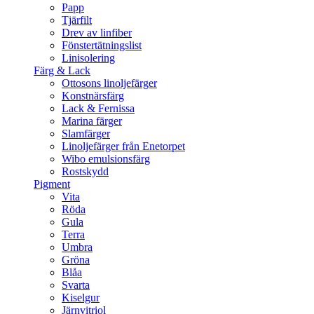
Papp
Tjärfilt
Drev av linfiber
Fönstertätningslist
Linisolering
Färg & Lack
Ottosons linoljefärger
Konstnärsfärg
Lack & Fernissa
Marina färger
Slamfärger
Linoljefärger från Enetorpet
Wibo emulsionsfärg
Rostskydd
Pigment
Vita
Röda
Gula
Terra
Umbra
Gröna
Blåa
Svarta
Kiselgur
Järnvitriol