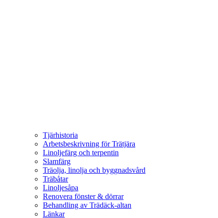
Tjärhistoria
Arbetsbeskrivning för Trätjära
Linoljefärg och terpentin
Slamfärg
Träolja, linolja och byggnadsvård
Träbåtar
Linoljesåpa
Renovera fönster & dörrar
Behandling av Trädäck-altan
Länkar