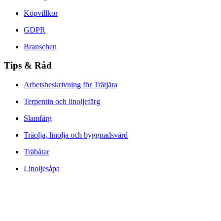
Köpvillkor
GDPR
Branschen
Tips & Råd
Arbetsbeskrivning för Trätjära
Terpentin och linoljefärg
Slamfärg
Träolja, linolja och byggnadsvård
Träbåtar
Linoljesåpa