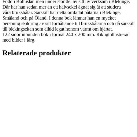
Född i Bohuslän men under stor del av sitt liv verksam i Blekinge.
Där har han sedan mer än ett halvsekel ägnat sig åt att studera
våra bruksbåtar. Särskilt har detta omfattat båtarna i Blekinge,
Småland och på Öland. I denna bok lämnar han en mycket
personlig skildring av sitt förhållande till bruksbåtarna och då särskilt
till blekingsekan som alltid legat honom varmt om hjärtat.
122 sidor inbunden bok i format 240 x 200 mm. Rikligt illustrerad
med bilder i färg.
Relaterade produkter