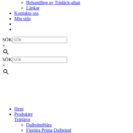
Behandling av Trädäck-altan
Länkar
Kontakta oss
Min sida
SÖK
×
SÖK
×
Hem
Produkter
Trätjäror
Dalbrändtjära
Fintjära Prima Dalbränd