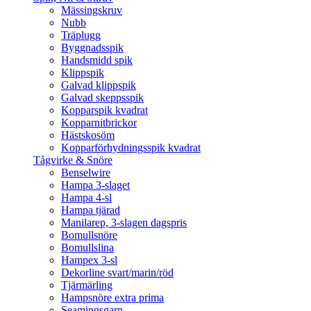
Mässingskruv
Nubb
Träplugg
Byggnadsspik
Handsmidd spik
Klippspik
Galvad klippspik
Galvad skeppsspik
Kopparspik kvadrat
Kopparnitbrickor
Hästskosöm
Kopparförhydningsspik kvadrat
Tågvirke & Snöre
Benselwire
Hampa 3-slaget
Hampa 4-sl
Hampa tjärad
Manilarep, 3-slagen dagspris
Bomullsnöre
Bomullslina
Hampex 3-sl
Dekorline svart/marin/röd
Tjärmärling
Hampsnöre extra prima
Seamingsgarn