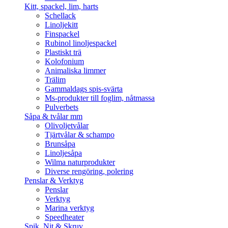
Kitt, spackel, lim, harts
Schellack
Linoljekitt
Finspackel
Rubinol linoljespackel
Plastiskt trä
Kolofonium
Animaliska limmer
Trälim
Gammaldags spis-svärta
Ms-produkter till foglim, nåtmassa
Pulverbets
Såpa & tvålar mm
Olivoljetvålar
Tjärtvålar & schampo
Brunsåpa
Linoljesåpa
Wilma naturprodukter
Diverse rengöring, polering
Penslar & Verktyg
Penslar
Verktyg
Marina verktyg
Speedheater
Spik, Nit & Skruv