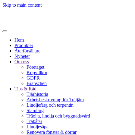
Skip to main content
Hem
Produkter
Återförsäljare
Nyheter
Om oss
Företaget
Köpvillkor
GDPR
Branschen
Tips & Råd
Tjärhistoria
Arbetsbeskrivning för Trätjära
Linoljefärg och terpentin
Slamfärg
Träolja, linolja och byggnadsvård
Träbåtar
Linoljesåpa
Renovera fönster & dörrar