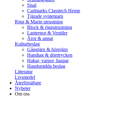
Sisal
Carlmarks Classtech Hemp
Tjärade syntetgarn
Rigg & Marin utrustning
Block & riggutrustning
Lanternor & Ventiler
Åror & annat
Kulturbeslag
Gångjärn & hörnjärn
Handtag & dörrtrycken
Hakar, varpor, haspar
Handsmidda beslag
Litteratur
Livsmedel
Återförsäljare
Nyheter
Om oss