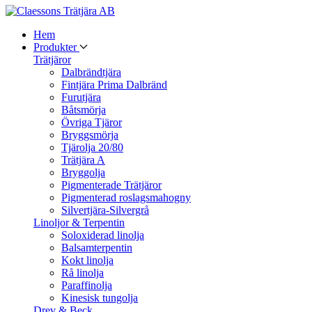
Hem
Produkter
Trätjäror
Dalbrändtjära
Fintjära Prima Dalbränd
Furutjära
Båtsmörja
Övriga Tjäror
Bryggsmörja
Tjärolja 20/80
Trätjära A
Bryggolja
Pigmenterade Trätjäror
Pigmenterad roslagsmahogny
Silvertjära-Silvergrå
Linoljor & Terpentin
Soloxiderad linolja
Balsamterpentin
Kokt linolja
Rå linolja
Paraffinolja
Kinesisk tungolja
Drev & Beck