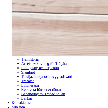
Tjärhistoria
Arbetsbeskrivning för Trätjära
Linoljefärg och terpentin
Slamfärg
Träolja, linolja och byggnadsvård
Träbåtar
Linoljesåpa
Renovera fönster & dörrar
Behandling av Trädäck-altan
Länkar
Kontakta oss
Min sida