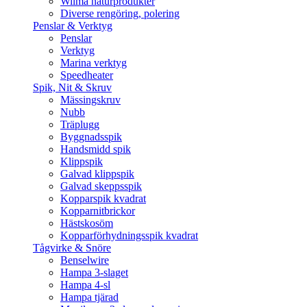
Wilma naturprodukter
Diverse rengöring, polering
Penslar & Verktyg
Penslar
Verktyg
Marina verktyg
Speedheater
Spik, Nit & Skruv
Mässingskruv
Nubb
Träplugg
Byggnadsspik
Handsmidd spik
Klippspik
Galvad klippspik
Galvad skeppsspik
Kopparspik kvadrat
Kopparnitbrickor
Hästskosöm
Kopparförhydningsspik kvadrat
Tågvirke & Snöre
Benselwire
Hampa 3-slaget
Hampa 4-sl
Hampa tjärad