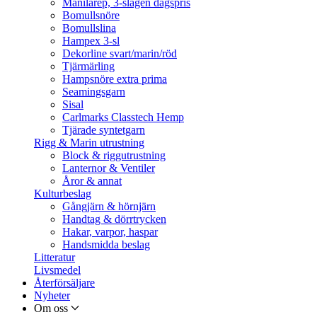
Manilarep, 3-slagen dagspris
Bomullsnöre
Bomullslina
Hampex 3-sl
Dekorline svart/marin/röd
Tjärmärling
Hampsnöre extra prima
Seamingsgarn
Sisal
Carlmarks Classtech Hemp
Tjärade syntetgarn
Rigg & Marin utrustning
Block & riggutrustning
Lanternor & Ventiler
Åror & annat
Kulturbeslag
Gångjärn & hörnjärn
Handtag & dörrtrycken
Hakar, varpor, haspar
Handsmidda beslag
Litteratur
Livsmedel
Återförsäljare
Nyheter
Om oss