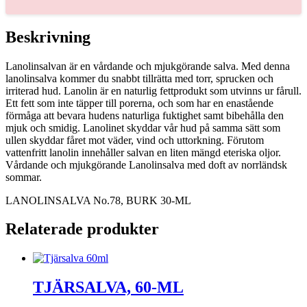
ML
mängd
Beskrivning
Lanolinsalvan är en vårdande och mjukgörande salva. Med denna
lanolinsalva kommer du snabbt tillrätta med torr, sprucken och
irriterad hud. Lanolin är en naturlig fettprodukt som utvinns ur fårull.
Ett fett som inte täpper till porerna, och som har en enastående
förmåga att bevara hudens naturliga fuktighet samt bibehålla den
mjuk och smidig. Lanolinet skyddar vår hud på samma sätt som
ullen skyddar fåret mot väder, vind och uttorkning. Förutom
vattenfritt lanolin innehåller salvan en liten mängd eteriska oljor.
Vårdande och mjukgörande Lanolinsalva med doft av norrländsk
sommar.
LANOLINSALVA No.78, BURK 30-ML
Relaterade produkter
TJÄRSALVA, 60-ML