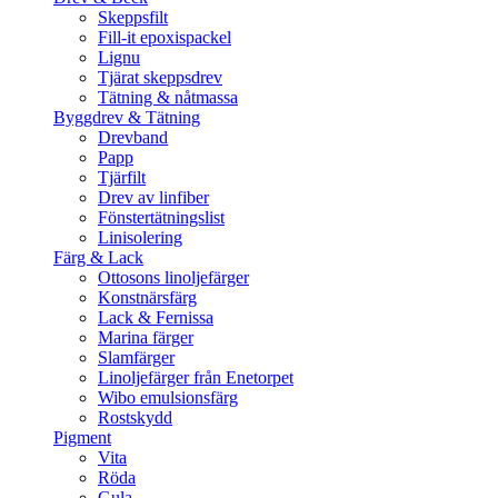
Skeppsfilt
Fill-it epoxispackel
Lignu
Tjärat skeppsdrev
Tätning & nåtmassa
Byggdrev & Tätning
Drevband
Papp
Tjärfilt
Drev av linfiber
Fönstertätningslist
Linisolering
Färg & Lack
Ottosons linoljefärger
Konstnärsfärg
Lack & Fernissa
Marina färger
Slamfärger
Linoljefärger från Enetorpet
Wibo emulsionsfärg
Rostskydd
Pigment
Vita
Röda
Gula