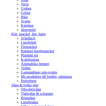
Terra
Umbra
Gröna
Blåa
Svarta
Kiselgur
Järnvitriol
Kitt, spackel, lim, harts
Schellack
Linoljekitt
Finspackel
Rubinol linoljespackel
Plastiskt trä
Kolofonium
Animaliska limmer
Trälim
Gammaldags spis-svärta
Ms-produkter till foglim, nåtmassa
Pulverbets
Såpa & tvålar mm
Olivoljetvålar
Tjärtvålar & schampo
Brunsåpa
Linoljesåpa