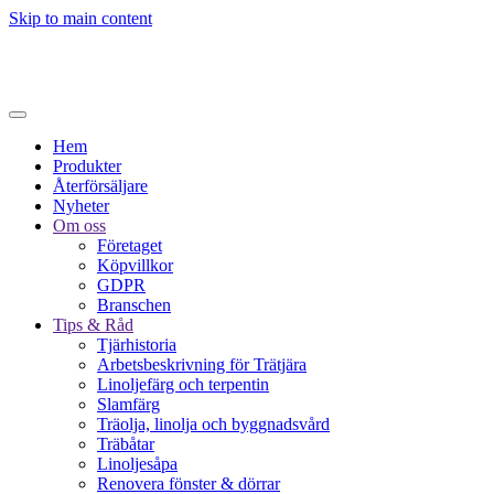
Skip to main content
Hem
Produkter
Återförsäljare
Nyheter
Om oss
Företaget
Köpvillkor
GDPR
Branschen
Tips & Råd
Tjärhistoria
Arbetsbeskrivning för Trätjära
Linoljefärg och terpentin
Slamfärg
Träolja, linolja och byggnadsvård
Träbåtar
Linoljesåpa
Renovera fönster & dörrar