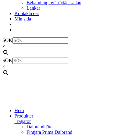
Behandling av Trädäck-altan
Länkar
Kontakta oss
Min sida
SÖK
×
SÖK
×
Hem
Produkter
Trätjäror
Dalbrändtjära
Fintjära Prima Dalbränd