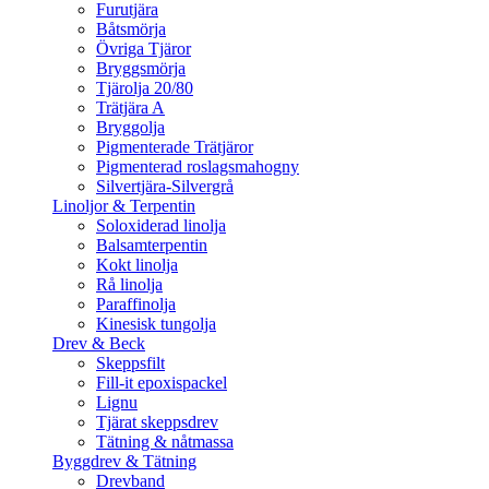
Furutjära
Båtsmörja
Övriga Tjäror
Bryggsmörja
Tjärolja 20/80
Trätjära A
Bryggolja
Pigmenterade Trätjäror
Pigmenterad roslagsmahogny
Silvertjära-Silvergrå
Linoljor & Terpentin
Soloxiderad linolja
Balsamterpentin
Kokt linolja
Rå linolja
Paraffinolja
Kinesisk tungolja
Drev & Beck
Skeppsfilt
Fill-it epoxispackel
Lignu
Tjärat skeppsdrev
Tätning & nåtmassa
Byggdrev & Tätning
Drevband