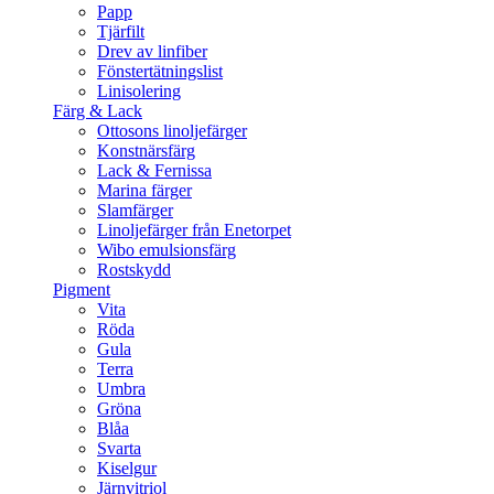
Papp
Tjärfilt
Drev av linfiber
Fönstertätningslist
Linisolering
Färg & Lack
Ottosons linoljefärger
Konstnärsfärg
Lack & Fernissa
Marina färger
Slamfärger
Linoljefärger från Enetorpet
Wibo emulsionsfärg
Rostskydd
Pigment
Vita
Röda
Gula
Terra
Umbra
Gröna
Blåa
Svarta
Kiselgur
Järnvitriol