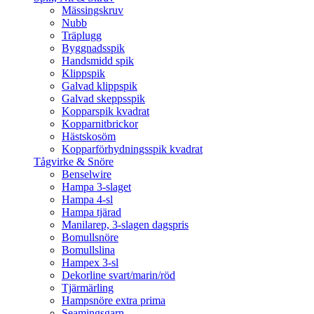
Mässingskruv
Nubb
Träplugg
Byggnadsspik
Handsmidd spik
Klippspik
Galvad klippspik
Galvad skeppsspik
Kopparspik kvadrat
Kopparnitbrickor
Hästskosöm
Kopparförhydningsspik kvadrat
Tågvirke & Snöre
Benselwire
Hampa 3-slaget
Hampa 4-sl
Hampa tjärad
Manilarep, 3-slagen dagspris
Bomullsnöre
Bomullslina
Hampex 3-sl
Dekorline svart/marin/röd
Tjärmärling
Hampsnöre extra prima
Seamingsgarn