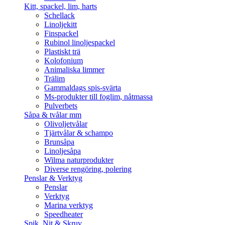
Kitt, spackel, lim, harts
Schellack
Linoljekitt
Finspackel
Rubinol linoljespackel
Plastiskt trä
Kolofonium
Animaliska limmer
Trälim
Gammaldags spis-svärta
Ms-produkter till foglim, nåtmassa
Pulverbets
Såpa & tvålar mm
Olivoljetvålar
Tjärtvålar & schampo
Brunsåpa
Linoljesåpa
Wilma naturprodukter
Diverse rengöring, polering
Penslar & Verktyg
Penslar
Verktyg
Marina verktyg
Speedheater
Spik, Nit & Skruv