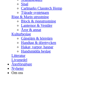
Sisal
Carlmarks Classtech Hemp
Tjärade syntetgarn
Rigg & Marin utrustning
Block & riggutrustning
Lanternor & Ventiler
Åror & annat
Kulturbeslag
Gångjärn & hörnjärn
Handtag & dörrtrycken
Hakar, varpor, haspar
Handsmidda beslag
Litteratur
Livsmedel
Återförsäljare
Nyheter
Om oss