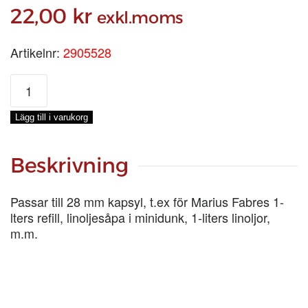
22,00
kr
exkl.moms
Artikelnr:
2905528
TVÅLPUMP,
28
MM
Lägg till i varukorg
mängd
Beskrivning
Passar till 28 mm kapsyl, t.ex för Marius Fabres 1-
lters refill, linoljesåpa i minidunk, 1-liters linoljor,
m.m.