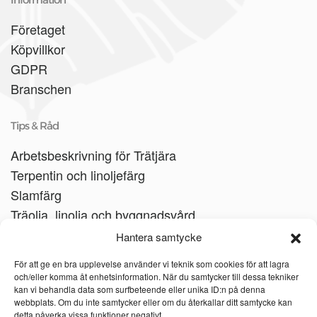
Företaget
Köpvillkor
GDPR
Branschen
Tips & Råd
Arbetsbeskrivning för Trätjära
Terpentin och linoljefärg
Slamfärg
Träolja, linolja och byggnadsvård
Träbåtar
Hantera samtycke
Linoljesåpa
För att ge en bra upplevelse använder vi teknik som cookies för att lagra
och/eller komma åt enhetsinformation. När du samtycker till dessa tekniker
kan vi behandla data som surfbeteende eller unika ID:n på denna
webbplats. Om du inte samtycker eller om du återkallar ditt samtycke kan
detta påverka vissa funktioner negativt.