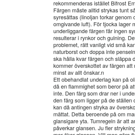
rekommenderas istället Bifrost Em
Färgen måste alltid strykas tunt så 
syresättas (linoljan torkar genom 
omgivande luft). För tjocka lager m
underliggande färgen får ingen syre
resulterar i rynkor och gulning. 
problemet, rätt vanligt vid små ka
naturborst och doppa inte penseln
ska hålla kvar färgen och släppa
kommer överskottet av färgen att
minst av allt önskar.n
Ett obehandlat underlag kan på oli
då en flammighet som beror på att
inte. Den färg som drar ner i unde
den färg som ligger på de ställen
kan då antingen stryka av överskotte
mättat. Detta beroende på om man 
glansigare yta. Tumregeln är att a
påverkar glansen. Ju fler strykni
mer ökar glansen. Vill man göra f