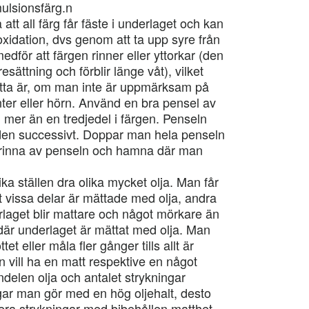
ulsionsfärg.n
att all färg får fäste i underlaget och kan
oxidation, dvs genom att ta upp syre från
edför att färgen rinner eller yttorkar (den
sättning och förblir länge våt), vilket
Detta är, om man inte är uppmärksam på
nter eller hörn. Använd en bra pensel av
 mer än en tredjedel i färgen. Penseln
 den successivt. Doppar man hela penseln
 rinna av penseln och hamna där man
ka ställen dra olika mycket olja. Man får
 vissa delar är mättade med olja, andra
rlaget blir mattare och något mörkare än
 där underlaget är mättat med olja. Man
t eller måla fler gånger tills allt är
vill ha en matt respektive en något
ndelen olja och antalet strykningar
ngar man gör med en hög oljehalt, desto
lera strykningar med bibehållen matthet