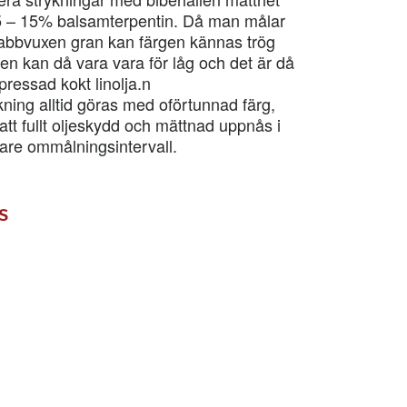
 5 – 15% balsamterpentin. Då man målar
snabbvuxen gran kan färgen kännas trög
en kan då vara vara för låg och det är då
pressad kokt linolja.n
ning alltid göras med oförtunnad färg,
att fullt oljeskydd och mättnad uppnås i
rtare ommålningsintervall.
s