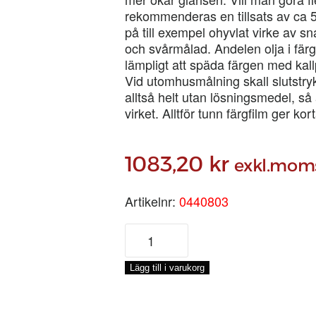
rekommenderas en tillsats av ca
på till exempel ohyvlat virke av 
och svårmålad. Andelen olja i färg
lämpligt att späda färgen med kall
Vid utomhusmålning skall slutstryk
alltså helt utan lösningsmedel, så 
virket. Alltför tunn färgfilm ger ko
1083,20
kr
exkl.mom
Artikelnr:
0440803
ENETORPET
BASFÄRG
ANTIKGRÅ
Lägg till i varukorg
MÖRK,
3-
LIT