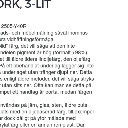
K, 3-LIT
CS 2505-Y40R
nads- och möbelmålning såväl inomhus
ra vidhäftningsförmåga.
d” färg, det vill säga att den inte
andelen pigment är hög (torrhalt >98%).
till äldre tiders linoljefärg, den oljefärg
På ett obehandlat underlag lägger sig inte
 underlaget utan tränger djupt ner. Detta
 enligt äldre metoder, det vill säga stryks
 utan slits ner. Ofta kan man se detta på
xempel ett handtag är borta, medan färgen
nvändas på järn, glas, sten, äldre puts
ats med en oljebaserad färg, till exempel
ar dock dåligt på ytor målade med
ylatfärg eller en annan ren plast. Där