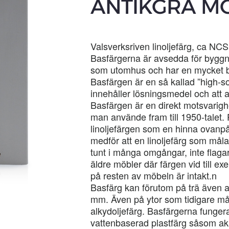
ANTIKGRÅ MÖR
Valsverksriven linoljefärg, ca N
Basfärgerna är avsedda för bygg
som utomhus och har en mycket b
Basfärgen är en så kallad ”high-soli
innehåller lösningsmedel och att 
Basfärgen är en direkt motsvarighet 
man använde fram till 1950-talet. 
linoljefärgen som en hinna ovanpå
medför att en linoljefärg som målas
tunt i många omgångar, inte flagar
äldre möbler där färgen vid till e
på resten av möbeln är intakt.n
Basfärg kan förutom på trä även a
mm. Även på ytor som tidigare mål
alkydoljefärg. Basfärgerna funger
vattenbaserad plastfärg såsom akr