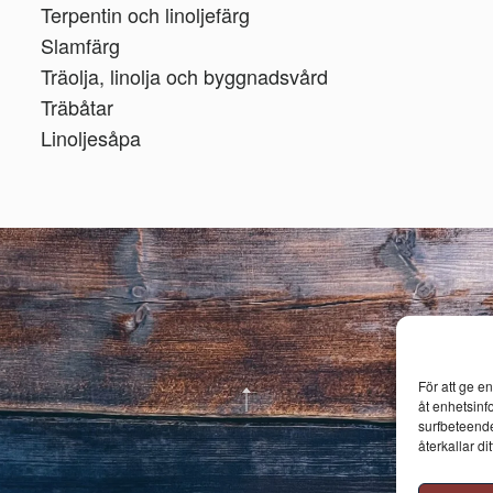
Terpentin och linoljefärg
Slamfärg
Träolja, linolja och byggnadsvård
Träbåtar
Linoljesåpa
För att ge e
åt enhetsinf
surfbeteende
återkallar d