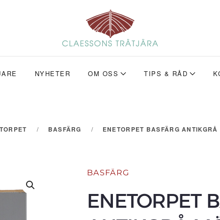
JARE
NYHETER
OM OSS
TIPS & RÅD
K
ETORPET
BASFÄRG
ENETORPET BASFÄRG ANTIKGRÅ M
BASFÄRG
ENETORPET 