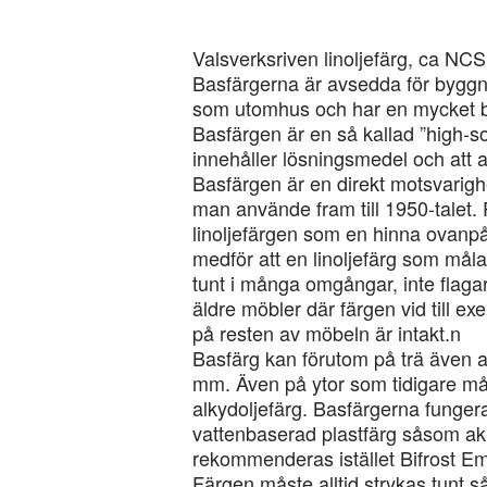
Valsverksriven linoljefärg, ca N
Basfärgerna är avsedda för bygg
som utomhus och har en mycket b
Basfärgen är en så kallad ”high-soli
innehåller lösningsmedel och att 
Basfärgen är en direkt motsvarighet 
man använde fram till 1950-talet. 
linoljefärgen som en hinna ovanpå
medför att en linoljefärg som målas
tunt i många omgångar, inte flagar
äldre möbler där färgen vid till e
på resten av möbeln är intakt.n
Basfärg kan förutom på trä även a
mm. Även på ytor som tidigare mål
alkydoljefärg. Basfärgerna funger
vattenbaserad plastfärg såsom akr
rekommenderas istället Bifrost Em
Färgen måste alltid strykas tunt så 