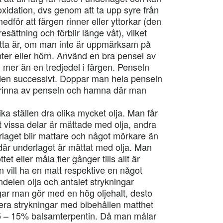
oxidation, dvs genom att ta upp syre från
edför att färgen rinner eller yttorkar (den
sättning och förblir länge våt), vilket
Detta är, om man inte är uppmärksam på
nter eller hörn. Använd en bra pensel av
 mer än en tredjedel i färgen. Penseln
 den successivt. Doppar man hela penseln
 rinna av penseln och hamna där man
ka ställen dra olika mycket olja. Man får
 vissa delar är mättade med olja, andra
rlaget blir mattare och något mörkare än
 där underlaget är mättat med olja. Man
t eller måla fler gånger tills allt är
vill ha en matt respektive en något
ndelen olja och antalet strykningar
ngar man gör med en hög oljehalt, desto
lera strykningar med bibehållen matthet
 5 – 15% balsamterpentin. Då man målar