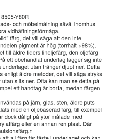
CS 8505-Y80R
nads- och möbelmålning såväl inomhus
ra vidhäftningsförmåga.
d” färg, det vill säga att den inte
andelen pigment är hög (torrhalt >98%).
till äldre tiders linoljefärg, den oljefärg
På ett obehandlat underlag lägger sig inte
 underlaget utan tränger djupt ner. Detta
 enligt äldre metoder, det vill säga stryks
 utan slits ner. Ofta kan man se detta på
xempel ett handtag är borta, medan färgen
nvändas på järn, glas, sten, äldre puts
ats med en oljebaserad färg, till exempel
ar dock dåligt på ytor målade med
ylatfärg eller en annan ren plast. Där
ulsionsfärg.n
att all färg får fäste i underlaget och kan