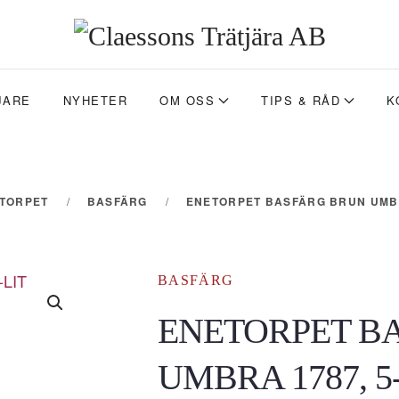
JARE
NYHETER
OM OSS
TIPS & RÅD
K
ETORPET
BASFÄRG
ENETORPET BASFÄRG BRUN UMBRA
BASFÄRG
ENETORPET B
UMBRA 1787, 5