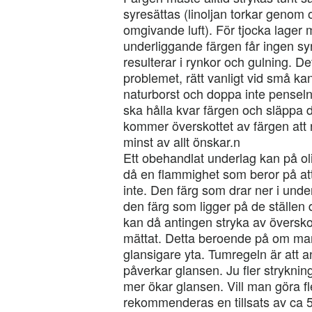
syresättas (linoljan torkar genom 
omgivande luft). För tjocka lager m
underliggande färgen får ingen syre
resulterar i rynkor och gulning. 
problemet, rätt vanligt vid små ka
naturborst och doppa inte penseln
ska hålla kvar färgen och släppa
kommer överskottet av färgen att
minst av allt önskar.n
Ett obehandlat underlag kan på oli
då en flammighet som beror på att
inte. Den färg som drar ner i unde
den färg som ligger på de ställen
kan då antingen stryka av överskotte
mättat. Detta beroende på om man 
glansigare yta. Tumregeln är att a
påverkar glansen. Ju fler strykni
mer ökar glansen. Vill man göra f
rekommenderas en tillsats av ca