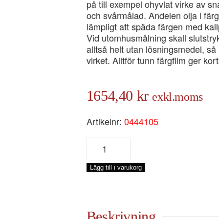
på till exempel ohyvlat virke av 
och svårmålad. Andelen olja i färg
lämpligt att späda färgen med kall
Vid utomhusmålning skall slutstryk
alltså helt utan lösningsmedel, så 
virket. Alltför tunn färgfilm ger ko
1654,40
kr
exkl.moms
Artikelnr:
0444105
ENETORPET
BASFÄRG
BRUN
Lägg till i varukorg
UMBRA
1787,
5-
LIT
Beskrivning