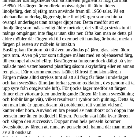
innehåller lösningsmedel och att andelen pigment är hög (torrhalt
>98%). Basfärgen är en direkt motsvarighet till äldre tiders
linoljefärg, den oljefärg man använde fram till 1950-talet. På ett
obehandlat underlag lägger sig inte linoljefärgen som en hinna
ovanpå underlaget utan tränger djupt ner. Detta medför att en
linoljefärg som målas enligt äldre metoder, det vill säga stryks tunt i
många omgångar, inte flagar utan slits ner. Ofta kan man se detta på
äldre möbler där färgen vid till exempel ett handtag är borta, medan
färgen på resten av möbeln är intakt.n
Basfärg kan förutom på trä även användas på järn, glas, sten, äldre
puts mm. Även på ytor som tidigare målats med en oljebaserad färg,
till exempel alkydoljefärg. Basfärgerna fungerar dock dåligt på ytor
målade med vattenbaserad plastfärg såsom akrylatfärg eller en annan
ren plast. Där rekommenderas istället Bifrost Emulsionsfärg.n
Färgen måste alltid strykas tunt så att all färg får fäste i underlaget
och kan syresättas (linoljan torkar genom oxidation, dvs genom att ta
upp syre från omgivande luft). För tjocka lager medför att färgen
rinner eller yttorkar (den underliggande färgen får ingen syresättning
och förblir länge våt), vilket resulterar i rynkor och gulning. Detta är,
om man inte är uppmärksam på problemet, rätt vanligt vid små
kanter eller hörn. Använd en bra pensel av naturborst och doppa inte
penseln mer än en tredjedel i färgen. Penseln ska hålla kvar färgen
och släppa den successivt. Doppar man hela penseln kommer
överskottet av färgen att rinna av penseln och hamna där man minst
av allt önskar.n