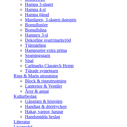
Hampa 3-slaget
Hampa 4-sl
Hampa tjärad
Manilarep, 3-slagen dagspris
Bomullsnöre
Bomullslina
Hampex 3-sl
Dekorline svart/marin/röd
Tjärmärling
Hampsnöre extra prima
Seamingsgarn
Sisal
Carlmarks Classtech Hemp
Tjärade syntetgarn
Rigg & Marin utrustning
Block & riggutrustning
Lanternor & Ventiler
Åror & annat
Kulturbeslag
Gångjärn & hörnjärn
Handtag & dörrtrycken
Hakar, varpor, haspar
Handsmidda beslag
Litteratur
Livsmedel