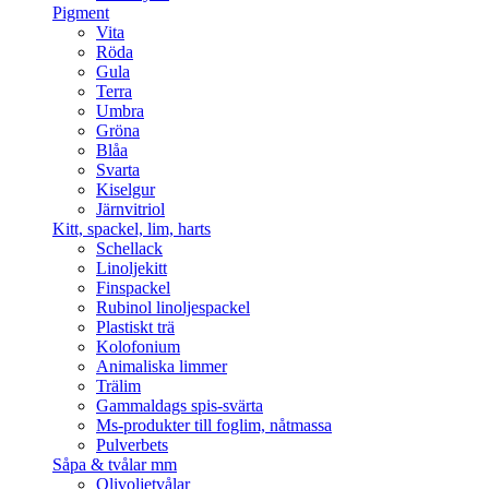
Pigment
Vita
Röda
Gula
Terra
Umbra
Gröna
Blåa
Svarta
Kiselgur
Järnvitriol
Kitt, spackel, lim, harts
Schellack
Linoljekitt
Finspackel
Rubinol linoljespackel
Plastiskt trä
Kolofonium
Animaliska limmer
Trälim
Gammaldags spis-svärta
Ms-produkter till foglim, nåtmassa
Pulverbets
Såpa & tvålar mm
Olivoljetvålar