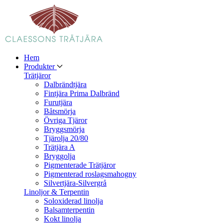
Hem
Produkter
Trätjäror
Dalbrändtjära
Fintjära Prima Dalbränd
Furutjära
Båtsmörja
Övriga Tjäror
Bryggsmörja
Tjärolja 20/80
Trätjära A
Bryggolja
Pigmenterade Trätjäror
Pigmenterad roslagsmahogny
Silvertjära-Silvergrå
Linoljor & Terpentin
Soloxiderad linolja
Balsamterpentin
Kokt linolja