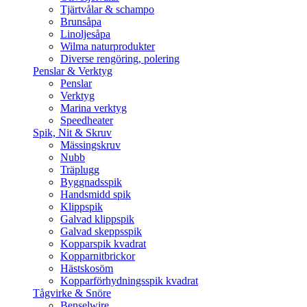
Tjärtvålar & schampo
Brunsåpa
Linoljesåpa
Wilma naturprodukter
Diverse rengöring, polering
Penslar & Verktyg
Penslar
Verktyg
Marina verktyg
Speedheater
Spik, Nit & Skruv
Mässingskruv
Nubb
Träplugg
Byggnadsspik
Handsmidd spik
Klippspik
Galvad klippspik
Galvad skeppsspik
Kopparspik kvadrat
Kopparnitbrickor
Hästskosöm
Kopparförhydningsspik kvadrat
Tågvirke & Snöre
Benselwire