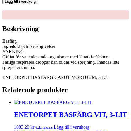
Lägg till i varukorg
CAPUT
MORTUUM,
3-
LIT
mängd
Beskrivning
Basfärg
Signalord och faroangivelser
VARNING
Giftigt för vattenlevande organismer med långtidseffekter.
Farliga respirabla droppar kan bildas vid sprejning. Inandas inte
sprej eller dimma.
ENETORPET BASFÄRG CAPUT MORTUUM, 3-LIT
Relaterade produkter
ENETORPET BASFÄRG VIT, 3-LIT
1083,20
kr
Lägg till i varukorg
exkl.moms