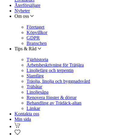
Återförsäljare
Nyheter
Om oss
Företaget
Köpvillkor
GDPR
Branschen
Tips & Råd
Tjärhistoria
Arbetsbeskrivning för Trätjära
Linoljefärg och terpentin
Slamfärg
Träolja, linolja och byggnadsvård
Träbåtar
Linoljesåpa
Renovera fönster & dörrar
Behandling av Trädäck-altan
Länkar
Kontakta oss
Min sida