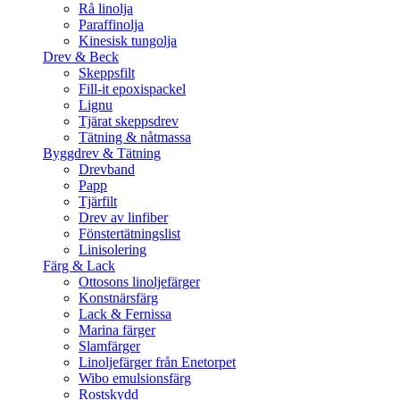
Rå linolja
Paraffinolja
Kinesisk tungolja
Drev & Beck
Skeppsfilt
Fill-it epoxispackel
Lignu
Tjärat skeppsdrev
Tätning & nåtmassa
Byggdrev & Tätning
Drevband
Papp
Tjärfilt
Drev av linfiber
Fönstertätningslist
Linisolering
Färg & Lack
Ottosons linoljefärger
Konstnärsfärg
Lack & Fernissa
Marina färger
Slamfärger
Linoljefärger från Enetorpet
Wibo emulsionsfärg
Rostskydd