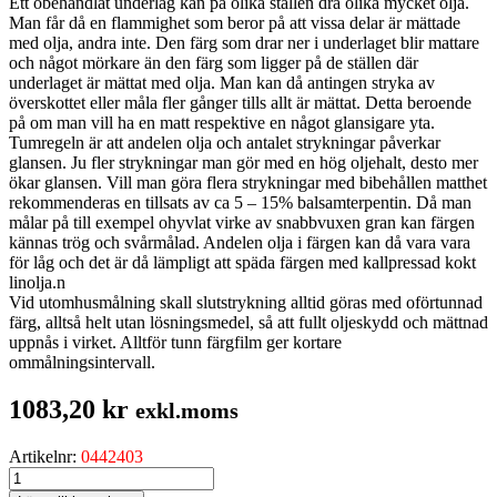
Ett obehandlat underlag kan på olika ställen dra olika mycket olja.
Man får då en flammighet som beror på att vissa delar är mättade
med olja, andra inte. Den färg som drar ner i underlaget blir mattare
och något mörkare än den färg som ligger på de ställen där
underlaget är mättat med olja. Man kan då antingen stryka av
överskottet eller måla fler gånger tills allt är mättat. Detta beroende
på om man vill ha en matt respektive en något glansigare yta.
Tumregeln är att andelen olja och antalet strykningar påverkar
glansen. Ju fler strykningar man gör med en hög oljehalt, desto mer
ökar glansen. Vill man göra flera strykningar med bibehållen matthet
rekommenderas en tillsats av ca 5 – 15% balsamterpentin. Då man
målar på till exempel ohyvlat virke av snabbvuxen gran kan färgen
kännas trög och svårmålad. Andelen olja i färgen kan då vara vara
för låg och det är då lämpligt att späda färgen med kallpressad kokt
linolja.n
Vid utomhusmålning skall slutstrykning alltid göras med oförtunnad
färg, alltså helt utan lösningsmedel, så att fullt oljeskydd och mättnad
uppnås i virket. Alltför tunn färgfilm ger kortare
ommålningsintervall.
1083,20
kr
exkl.moms
Artikelnr:
0442403
ENETORPET
BASFÄRG