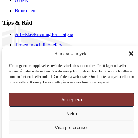
GDPR
Branschen
Tips & Råd
Arbetsbeskrivning för Trätjära
Terpentin och linoljefärg
Hantera samtycke
Slamfärg
Träolja, linolja och byggnadsvård
För att ge en bra upplevelse använder vi teknik som cookies för att lagra och/eller
komma åt enhetsinformation. När du samtycker till dessa tekniker kan vi behandla data
Träbåtar
som surfbeteende eller unika ID:n på denna webbplats. Om du inte samtycker eller om
du återkallar ditt samtycke kan detta påverka vissa funktioner negativt.
Linoljesåpa
Acceptera
Neka
Visa preferenser