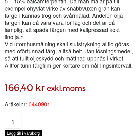
5 – 15% balsamterpentin. Då man målar på till
exempel ohyvlat virke av snabbvuxen gran kan
färgen kännas trög och svårmålad. Andelen olja i
färgen kan då vara vara för låg och det är då
lämpligt att späda färgen med kallpressad kokt
linolja.n
Vid utomhusmålning skall slutstrykning alltid göras
med oförtunnad färg, alltså helt utan lösningsmedel,
så att fullt oljeskydd och mättnad uppnås i virket.
Alltför tunn färgfilm ger kortare ommålningsintervall.
166,40
kr
exkl.moms
Artikelnr:
0440901
ENETORPET
BASFÄRG
ELSAS
Lägg till i varukorg
GRÅ,