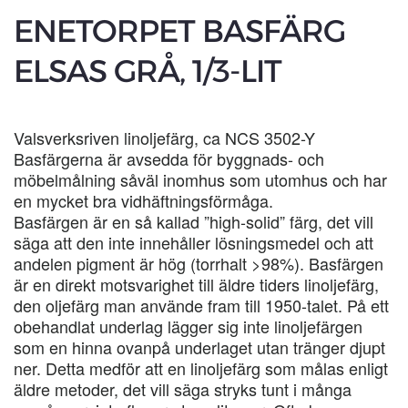
ENETORPET BASFÄRG
ELSAS GRÅ, 1/3-LIT
Valsverksriven linoljefärg, ca NCS 3502-Y
Basfärgerna är avsedda för byggnads- och
möbelmålning såväl inomhus som utomhus och har
en mycket bra vidhäftningsförmåga.
Basfärgen är en så kallad ”high-solid” färg, det vill
säga att den inte innehåller lösningsmedel och att
andelen pigment är hög (torrhalt >98%). Basfärgen
är en direkt motsvarighet till äldre tiders linoljefärg,
den oljefärg man använde fram till 1950-talet. På ett
obehandlat underlag lägger sig inte linoljefärgen
som en hinna ovanpå underlaget utan tränger djupt
ner. Detta medför att en linoljefärg som målas enligt
äldre metoder, det vill säga stryks tunt i många