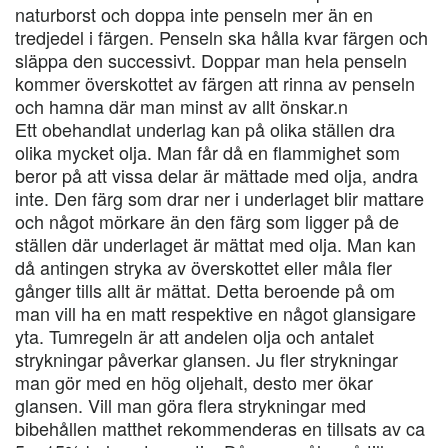
naturborst och doppa inte penseln mer än en
tredjedel i färgen. Penseln ska hålla kvar färgen och
släppa den successivt. Doppar man hela penseln
kommer överskottet av färgen att rinna av penseln
och hamna där man minst av allt önskar.n
Ett obehandlat underlag kan på olika ställen dra
olika mycket olja. Man får då en flammighet som
beror på att vissa delar är mättade med olja, andra
inte. Den färg som drar ner i underlaget blir mattare
och något mörkare än den färg som ligger på de
ställen där underlaget är mättat med olja. Man kan
då antingen stryka av överskottet eller måla fler
gånger tills allt är mättat. Detta beroende på om
man vill ha en matt respektive en något glansigare
yta. Tumregeln är att andelen olja och antalet
strykningar påverkar glansen. Ju fler strykningar
man gör med en hög oljehalt, desto mer ökar
glansen. Vill man göra flera strykningar med
bibehållen matthet rekommenderas en tillsats av ca