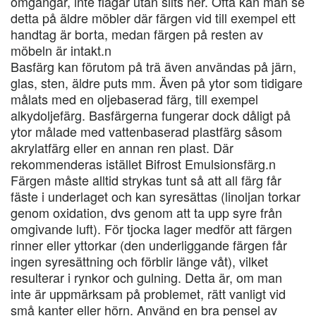
omgångar, inte flagar utan slits ner. Ofta kan man se
detta på äldre möbler där färgen vid till exempel ett
handtag är borta, medan färgen på resten av
möbeln är intakt.n
Basfärg kan förutom på trä även användas på järn,
glas, sten, äldre puts mm. Även på ytor som tidigare
målats med en oljebaserad färg, till exempel
alkydoljefärg. Basfärgerna fungerar dock dåligt på
ytor målade med vattenbaserad plastfärg såsom
akrylatfärg eller en annan ren plast. Där
rekommenderas istället Bifrost Emulsionsfärg.n
Färgen måste alltid strykas tunt så att all färg får
fäste i underlaget och kan syresättas (linoljan torkar
genom oxidation, dvs genom att ta upp syre från
omgivande luft). För tjocka lager medför att färgen
rinner eller yttorkar (den underliggande färgen får
ingen syresättning och förblir länge våt), vilket
resulterar i rynkor och gulning. Detta är, om man
inte är uppmärksam på problemet, rätt vanligt vid
små kanter eller hörn. Använd en bra pensel av