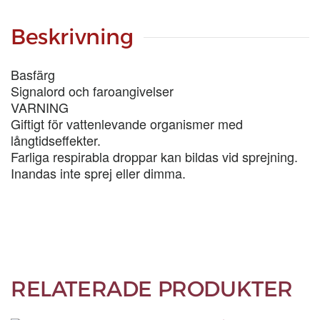
1/3-
LIT
Beskrivning
mängd
Basfärg
Signalord och faroangivelser
VARNING
Giftigt för vattenlevande organismer med
långtidseffekter.
Farliga respirabla droppar kan bildas vid sprejning.
Inandas inte sprej eller dimma.
RELATERADE PRODUKTER