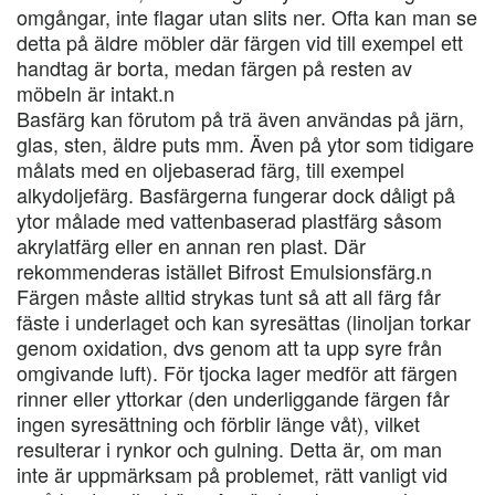
omgångar, inte flagar utan slits ner. Ofta kan man se
detta på äldre möbler där färgen vid till exempel ett
handtag är borta, medan färgen på resten av
möbeln är intakt.n
Basfärg kan förutom på trä även användas på järn,
glas, sten, äldre puts mm. Även på ytor som tidigare
målats med en oljebaserad färg, till exempel
alkydoljefärg. Basfärgerna fungerar dock dåligt på
ytor målade med vattenbaserad plastfärg såsom
akrylatfärg eller en annan ren plast. Där
rekommenderas istället Bifrost Emulsionsfärg.n
Färgen måste alltid strykas tunt så att all färg får
fäste i underlaget och kan syresättas (linoljan torkar
genom oxidation, dvs genom att ta upp syre från
omgivande luft). För tjocka lager medför att färgen
rinner eller yttorkar (den underliggande färgen får
ingen syresättning och förblir länge våt), vilket
resulterar i rynkor och gulning. Detta är, om man
inte är uppmärksam på problemet, rätt vanligt vid