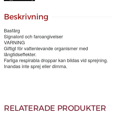
1/3-
LIT
mängd
Beskrivning
Basfärg
Signalord och faroangivelser
VARNING
Giftigt för vattenlevande organismer med
långtidseffekter.
Farliga respirabla droppar kan bildas vid sprejning.
Inandas inte sprej eller dimma.
RELATERADE PRODUKTER