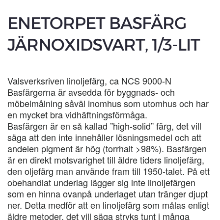
ENETORPET BASFÄRG
JÄRNOXIDSVART, 1/3-LIT
Valsverksriven linoljefärg, ca NCS 9000-N
Basfärgerna är avsedda för byggnads- och
möbelmålning såväl inomhus som utomhus och har
en mycket bra vidhäftningsförmåga.
Basfärgen är en så kallad ”high-solid” färg, det vill
säga att den inte innehåller lösningsmedel och att
andelen pigment är hög (torrhalt >98%). Basfärgen
är en direkt motsvarighet till äldre tiders linoljefärg,
den oljefärg man använde fram till 1950-talet. På ett
obehandlat underlag lägger sig inte linoljefärgen
som en hinna ovanpå underlaget utan tränger djupt
ner. Detta medför att en linoljefärg som målas enligt
äldre metoder, det vill säga stryks tunt i många