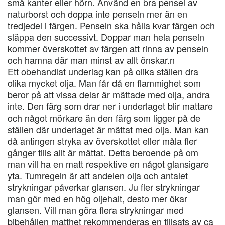
små kanter eller hörn. Använd en bra pensel av
naturborst och doppa inte penseln mer än en
tredjedel i färgen. Penseln ska hålla kvar färgen och
släppa den successivt. Doppar man hela penseln
kommer överskottet av färgen att rinna av penseln
och hamna där man minst av allt önskar.n
Ett obehandlat underlag kan på olika ställen dra
olika mycket olja. Man får då en flammighet som
beror på att vissa delar är mättade med olja, andra
inte. Den färg som drar ner i underlaget blir mattare
och något mörkare än den färg som ligger på de
ställen där underlaget är mättat med olja. Man kan
då antingen stryka av överskottet eller måla fler
gånger tills allt är mättat. Detta beroende på om
man vill ha en matt respektive en något glansigare
yta. Tumregeln är att andelen olja och antalet
strykningar påverkar glansen. Ju fler strykningar
man gör med en hög oljehalt, desto mer ökar
glansen. Vill man göra flera strykningar med
bibehållen matthet rekommenderas en tillsats av ca