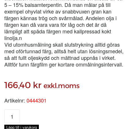
5 – 15% balsamterpentin. Då man målar på till
exempel ohyvlat virke av snabbvuxen gran kan
färgen kännas trög och svårmålad. Andelen olja i
färgen kan då vara vara för låg och det är då
lämpligt att späda färgen med kallpressad kokt
linolja.n
Vid utomhusmålning skall slutstrykning alltid göras
med oförtunnad färg, alltså helt utan lösningsmedel,
så att fullt oljeskydd och mättnad uppnås i virket.
Alltför tunn färgfilm ger kortare ommålningsintervall.
166,40
kr
exkl.moms
Artikelnr:
0444301
ENETORPET
BASFÄRG
JÄRNOXIDSVART,
Lägg till i varukorg