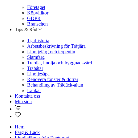
Företaget
Köpvillkor
GDPR
Branschen
Tips & Råd
Tjärhistoria
Arbetsbeskrivning för Trätjära
Linoljefärg och terpentin
Slamfärg
Träolja, linolja och byggnadsvård
Träbåtar
Linoljesåpa
Renovera fönster & dörrar
Behandling av Trädäck-altan
Länkar
Kontakta oss
Min sida
Hem
Färg & Lack
Linoljefärger från Enetorpet