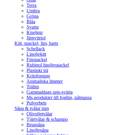
Terra
Umbra
Gröna
Blåa
Svarta
Kiselgur
Järnvitriol
Kitt, spackel, lim, harts
Schellack
Linoljekitt
Finspackel
Rubinol linoljespackel
Plastiskt trä
Kolofonium
Animaliska limmer
Trälim
Gammaldags spis-svärta
Ms-produkter till foglim, nåtmassa
Pulverbets
Såpa & tvålar mm
Olivoljetvålar
Tjärtvålar & schampo
Brunsåpa
Linoljesåpa