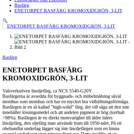
Basfärg
ENETORPET BASFÄRG KROMOXIDGRÖN, 3-LIT
Basfärg
ENETORPET BASFÄRG
KROMOXIDGRÖN, 3-LIT
Valsverksriven linoljefärg, ca NCS 5540-G20Y
Basfärgerna är avsedda för byggnads- och möbelmålning såväl
inomhus som utomhus och har en mycket bra vidhäftningsförmåga.
Basfärgen är en så kallad ”high-solid” färg, det vill säga att den inte
innehåller lösningsmedel och att andelen pigment är hög (torrhalt
>98%). Basfärgen är en direkt motsvarighet till äldre tiders
linoljefärg, den oljefärg man använde fram till 1950-talet. På ett
obehandlat underlag lägger sig inte linoljefärgen som en hinna
ovanpå underlaget utan tränger djupt ner. Detta medför att en