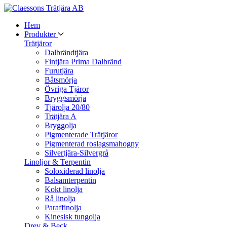
Hem
Produkter
Trätjäror
Dalbrändtjära
Fintjära Prima Dalbränd
Furutjära
Båtsmörja
Övriga Tjäror
Bryggsmörja
Tjärolja 20/80
Trätjära A
Bryggolja
Pigmenterade Trätjäror
Pigmenterad roslagsmahogny
Silvertjära-Silvergrå
Linoljor & Terpentin
Soloxiderad linolja
Balsamterpentin
Kokt linolja
Rå linolja
Paraffinolja
Kinesisk tungolja
Drev & Beck