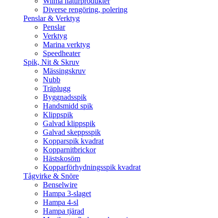
Wilma naturprodukter
Diverse rengöring, polering
Penslar & Verktyg
Penslar
Verktyg
Marina verktyg
Speedheater
Spik, Nit & Skruv
Mässingskruv
Nubb
Träplugg
Byggnadsspik
Handsmidd spik
Klippspik
Galvad klippspik
Galvad skeppsspik
Kopparspik kvadrat
Kopparnitbrickor
Hästskosöm
Kopparförhydningsspik kvadrat
Tågvirke & Snöre
Benselwire
Hampa 3-slaget
Hampa 4-sl
Hampa tjärad