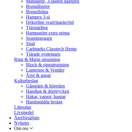
Manilarep, 3-slagen dagspris
Bomullsnöre
Bomullslina
Hampex 3-sl
Dekorline svart/marin/röd
Tjärmärling
Hampsnöre extra prima
Seamingsgarn
Sisal
Carlmarks Classtech Hemp
Tjärade syntetgarn
Rigg & Marin utrustning
Block & riggutrustning
Lanternor & Ventiler
Åror & annat
Kulturbeslag
Gångjärn & hörnjärn
Handtag & dörrtrycken
Hakar, varpor, haspar
Handsmidda beslag
Litteratur
Livsmedel
Återförsäljare
Nyheter
Om oss