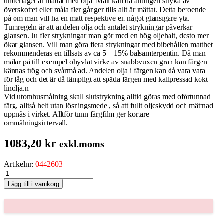
underlaget är mättat med olja. Man kan då antingen stryka av
överskottet eller måla fler gånger tills allt är mättat. Detta beroende
på om man vill ha en matt respektive en något glansigare yta.
Tumregeln är att andelen olja och antalet strykningar påverkar
glansen. Ju fler strykningar man gör med en hög oljehalt, desto mer
ökar glansen. Vill man göra flera strykningar med bibehållen matthet
rekommenderas en tillsats av ca 5 – 15% balsamterpentin. Då man
målar på till exempel ohyvlat virke av snabbvuxen gran kan färgen
kännas trög och svårmålad. Andelen olja i färgen kan då vara vara
för låg och det är då lämpligt att späda färgen med kallpressad kokt
linolja.n
Vid utomhusmålning skall slutstrykning alltid göras med oförtunnad
färg, alltså helt utan lösningsmedel, så att fullt oljeskydd och mättnad
uppnås i virket. Alltför tunn färgfilm ger kortare
ommålningsintervall.
1083,20
kr
exkl.moms
Artikelnr:
0442603
ENETORPET
BASFÄRG
Lägg till i varukorg
KROMOXIDGRÖN,
3-
LIT
mängd