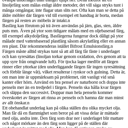
linoljefärg som målas enligt äldre metoder, det vill säga stryks tunt i
många omgångar, inte flagar utan slits ner. Ofta kan man se detta på
äldre möbler där färgen vid till exempel ett handtag är borta, medan
färgen på resten av möbeln är intakt.n
Basfärg kan förutom på trä även användas på järn, glas, sten, äldre
puts mm. Även på ytor som tidigare målats med en oljebaserad färg,
till exempel alkydoljefärg. Basfärgerna fungerar dock dåligt på ytor
målade med vattenbaserad plastfärg såsom akrylatfärg eller en annan
ren plast. Där rekommenderas istället Bifrost Emulsionsfärg.n
Färgen måste alltid strykas tunt så att all färg får fäste i underlaget
och kan syresättas (linoljan torkar genom oxidation, dvs genom att ta
upp syre från omgivande luft). För tjocka lager medför att färgen
rinner eller yttorkar (den underliggande färgen får ingen syresättning
och förblir länge våt), vilket resulterar i rynkor och gulning. Detta är,
om man inte är uppmärksam på problemet, rätt vanligt vid små
kanter eller hörn. Använd en bra pensel av naturborst och doppa inte
penseln mer än en tredjedel i färgen. Penseln ska hålla kvar färgen
och släppa den successivt. Doppar man hela penseln kommer
överskottet av färgen att rinna av penseln och hamna där man minst
av allt önskar.n
Ett obehandlat underlag kan på olika ställen dra olika mycket olja.
Man får då en flammighet som beror på att vissa delar är mättade
med olja, andra inte. Den färg som drar ner i underlaget blir mattare
och något mörkare än den färg som ligger på de ställen där