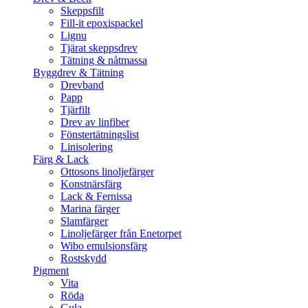
Skeppsfilt
Fill-it epoxispackel
Lignu
Tjärat skeppsdrev
Tätning & nåtmassa
Byggdrev & Tätning
Drevband
Papp
Tjärfilt
Drev av linfiber
Fönstertätningslist
Linisolering
Färg & Lack
Ottosons linoljefärger
Konstnärsfärg
Lack & Fernissa
Marina färger
Slamfärger
Linoljefärger från Enetorpet
Wibo emulsionsfärg
Rostskydd
Pigment
Vita
Röda
Gula