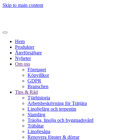
Skip to main content
Hem
Produkter
Återförsäljare
Nyheter
Om oss
Företaget
Köpvillkor
GDPR
Branschen
Tips & Råd
Tjärhistoria
Arbetsbeskrivning för Trätjära
Linoljefärg och terpentin
Slamfärg
Träolja, linolja och byggnadsvård
Träbåtar
Linoljesåpa
Renovera fönster & dörrar