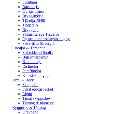
Furutjära
Båtsmörja
Övriga Tjäror
Bryggsmörja
Tjärolja 20/80
Trätjära A
Bryggolja
Pigmenterade Trätjäror
Pigmenterad roslagsmahogny
Silvertjära-Silvergrå
Linoljor & Terpentin
Soloxiderad linolja
Balsamterpentin
Kokt linolja
Rå linolja
Paraffinolja
Kinesisk tungolja
Drev & Beck
Skeppsfilt
Fill-it epoxispackel
Lignu
Tjärat skeppsdrev
Tätning & nåtmassa
Byggdrev & Tätning
Drevband