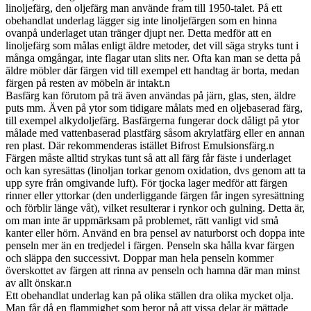
linoljefärg, den oljefärg man använde fram till 1950-talet. På ett
obehandlat underlag lägger sig inte linoljefärgen som en hinna
ovanpå underlaget utan tränger djupt ner. Detta medför att en
linoljefärg som målas enligt äldre metoder, det vill säga stryks tunt i
många omgångar, inte flagar utan slits ner. Ofta kan man se detta på
äldre möbler där färgen vid till exempel ett handtag är borta, medan
färgen på resten av möbeln är intakt.n
Basfärg kan förutom på trä även användas på järn, glas, sten, äldre
puts mm. Även på ytor som tidigare målats med en oljebaserad färg,
till exempel alkydoljefärg. Basfärgerna fungerar dock dåligt på ytor
målade med vattenbaserad plastfärg såsom akrylatfärg eller en annan
ren plast. Där rekommenderas istället Bifrost Emulsionsfärg.n
Färgen måste alltid strykas tunt så att all färg får fäste i underlaget
och kan syresättas (linoljan torkar genom oxidation, dvs genom att ta
upp syre från omgivande luft). För tjocka lager medför att färgen
rinner eller yttorkar (den underliggande färgen får ingen syresättning
och förblir länge våt), vilket resulterar i rynkor och gulning. Detta är,
om man inte är uppmärksam på problemet, rätt vanligt vid små
kanter eller hörn. Använd en bra pensel av naturborst och doppa inte
penseln mer än en tredjedel i färgen. Penseln ska hålla kvar färgen
och släppa den successivt. Doppar man hela penseln kommer
överskottet av färgen att rinna av penseln och hamna där man minst
av allt önskar.n
Ett obehandlat underlag kan på olika ställen dra olika mycket olja.
Man får då en flammighet som beror på att vissa delar är mättade