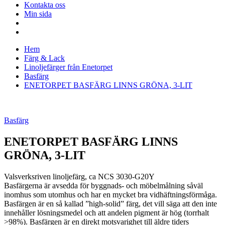
Kontakta oss
Min sida
Hem
Färg & Lack
Linoljefärger från Enetorpet
Basfärg
ENETORPET BASFÄRG LINNS GRÖNA, 3-LIT
Basfärg
ENETORPET BASFÄRG LINNS
GRÖNA, 3-LIT
Valsverksriven linoljefärg, ca NCS 3030-G20Y
Basfärgerna är avsedda för byggnads- och möbelmålning såväl
inomhus som utomhus och har en mycket bra vidhäftningsförmåga.
Basfärgen är en så kallad ”high-solid” färg, det vill säga att den inte
innehåller lösningsmedel och att andelen pigment är hög (torrhalt
>98%). Basfärgen är en direkt motsvarighet till äldre tiders