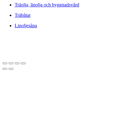
Träolja, linolja och byggnadsvård
Träbåtar
Linoljesåpa