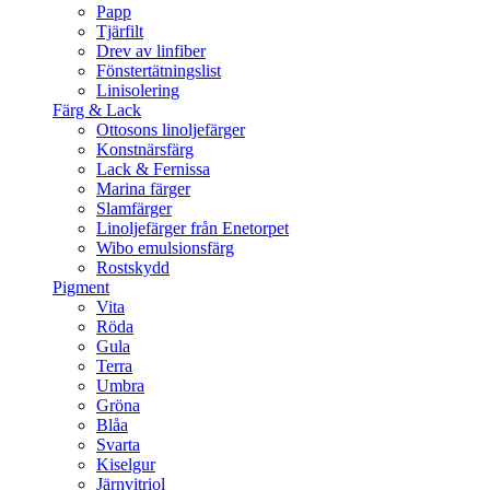
Papp
Tjärfilt
Drev av linfiber
Fönstertätningslist
Linisolering
Färg & Lack
Ottosons linoljefärger
Konstnärsfärg
Lack & Fernissa
Marina färger
Slamfärger
Linoljefärger från Enetorpet
Wibo emulsionsfärg
Rostskydd
Pigment
Vita
Röda
Gula
Terra
Umbra
Gröna
Blåa
Svarta
Kiselgur
Järnvitriol