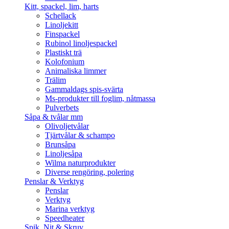
Kitt, spackel, lim, harts
Schellack
Linoljekitt
Finspackel
Rubinol linoljespackel
Plastiskt trä
Kolofonium
Animaliska limmer
Trälim
Gammaldags spis-svärta
Ms-produkter till foglim, nåtmassa
Pulverbets
Såpa & tvålar mm
Olivoljetvålar
Tjärtvålar & schampo
Brunsåpa
Linoljesåpa
Wilma naturprodukter
Diverse rengöring, polering
Penslar & Verktyg
Penslar
Verktyg
Marina verktyg
Speedheater
Spik, Nit & Skruv