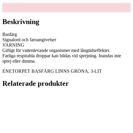
GRÖNA,
3-
LIT
mängd
Beskrivning
Basfärg
Signalord och faroangivelser
VARNING
Giftigt för vattenlevande organismer med långtidseffekter.
Farliga respirabla droppar kan bildas vid sprejning. Inandas inte
sprej eller dimma.
ENETORPET BASFÄRG LINNS GRÖNA, 3-LIT
Relaterade produkter