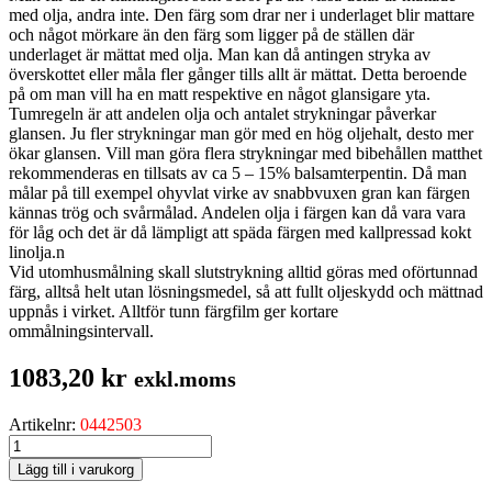
med olja, andra inte. Den färg som drar ner i underlaget blir mattare
och något mörkare än den färg som ligger på de ställen där
underlaget är mättat med olja. Man kan då antingen stryka av
överskottet eller måla fler gånger tills allt är mättat. Detta beroende
på om man vill ha en matt respektive en något glansigare yta.
Tumregeln är att andelen olja och antalet strykningar påverkar
glansen. Ju fler strykningar man gör med en hög oljehalt, desto mer
ökar glansen. Vill man göra flera strykningar med bibehållen matthet
rekommenderas en tillsats av ca 5 – 15% balsamterpentin. Då man
målar på till exempel ohyvlat virke av snabbvuxen gran kan färgen
kännas trög och svårmålad. Andelen olja i färgen kan då vara vara
för låg och det är då lämpligt att späda färgen med kallpressad kokt
linolja.n
Vid utomhusmålning skall slutstrykning alltid göras med oförtunnad
färg, alltså helt utan lösningsmedel, så att fullt oljeskydd och mättnad
uppnås i virket. Alltför tunn färgfilm ger kortare
ommålningsintervall.
1083,20
kr
exkl.moms
Artikelnr:
0442503
ENETORPET
BASFÄRG
Lägg till i varukorg
LINNS