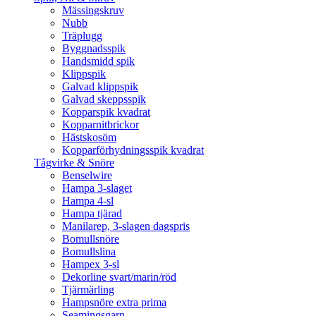
Mässingskruv
Nubb
Träplugg
Byggnadsspik
Handsmidd spik
Klippspik
Galvad klippspik
Galvad skeppsspik
Kopparspik kvadrat
Kopparnitbrickor
Hästskosöm
Kopparförhydningsspik kvadrat
Tågvirke & Snöre
Benselwire
Hampa 3-slaget
Hampa 4-sl
Hampa tjärad
Manilarep, 3-slagen dagspris
Bomullsnöre
Bomullslina
Hampex 3-sl
Dekorline svart/marin/röd
Tjärmärling
Hampsnöre extra prima
Seamingsgarn