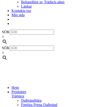
Behandling av Trädäck-altan
Länkar
Kontakta oss
Min sida
SÖK
×
SÖK
×
Hem
Produkter
Trätjäror
Dalbrändtjära
Fintjära Prima Dalbränd