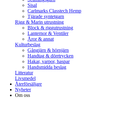
Sisal
Carlmarks Classtech Hemp
Tjärade syntetgarn
Rigg & Marin utrustning
Block & riggutrustning
Lanternor & Ventiler
Åror & annat
Kulturbeslag
Gångjärn & hörnjärn
Handtag & dörrtrycken
Hakar, varpor, haspar
Handsmidda beslag
Litteratur
Livsmedel
Återförsäljare
Nyheter
Om oss