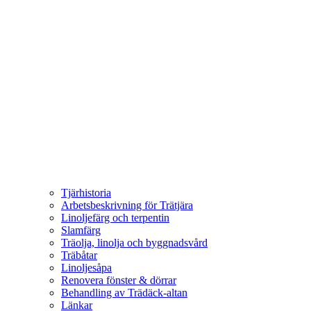
Tjärhistoria
Arbetsbeskrivning för Trätjära
Linoljefärg och terpentin
Slamfärg
Träolja, linolja och byggnadsvård
Träbåtar
Linoljesåpa
Renovera fönster & dörrar
Behandling av Trädäck-altan
Länkar