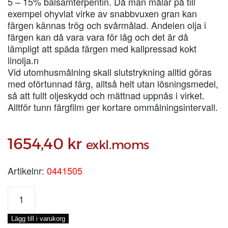
5 – 15% balsamterpentin. Då man målar på till
exempel ohyvlat virke av snabbvuxen gran kan
färgen kännas trög och svårmålad. Andelen olja i
färgen kan då vara vara för låg och det är då
lämpligt att späda färgen med kallpressad kokt
linolja.n
Vid utomhusmålning skall slutstrykning alltid göras
med oförtunnad färg, alltså helt utan lösningsmedel,
så att fullt oljeskydd och mättnad uppnås i virket.
Alltför tunn färgfilm ger kortare ommålningsintervall.
1654,40
kr
exkl.moms
Artikelnr:
0441505
ENETORPET
BASFÄRG
OCKRAGUL,
Lägg till i varukorg
5-