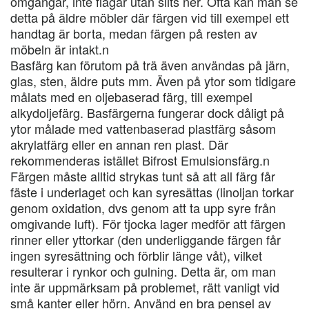
omgångar, inte flagar utan slits ner. Ofta kan man se
detta på äldre möbler där färgen vid till exempel ett
handtag är borta, medan färgen på resten av
möbeln är intakt.n
Basfärg kan förutom på trä även användas på järn,
glas, sten, äldre puts mm. Även på ytor som tidigare
målats med en oljebaserad färg, till exempel
alkydoljefärg. Basfärgerna fungerar dock dåligt på
ytor målade med vattenbaserad plastfärg såsom
akrylatfärg eller en annan ren plast. Där
rekommenderas istället Bifrost Emulsionsfärg.n
Färgen måste alltid strykas tunt så att all färg får
fäste i underlaget och kan syresättas (linoljan torkar
genom oxidation, dvs genom att ta upp syre från
omgivande luft). För tjocka lager medför att färgen
rinner eller yttorkar (den underliggande färgen får
ingen syresättning och förblir länge våt), vilket
resulterar i rynkor och gulning. Detta är, om man
inte är uppmärksam på problemet, rätt vanligt vid
små kanter eller hörn. Använd en bra pensel av