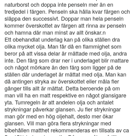
naturborst och doppa inte penseln mer än en
tredjedel i färgen. Penseln ska hålla kvar färgen och
släppa den successivt. Doppar man hela penseln
kommer överskottet av färgen att rinna av penseln
och hamna där man minst av allt önskar.n
Ett obehandlat underlag kan på olika ställen dra
olika mycket olja. Man får då en flammighet som
beror på att vissa delar är mättade med olja, andra
inte. Den färg som drar ner i underlaget blir mattare
och något mörkare än den färg som ligger på de
ställen där underlaget är mättat med olja. Man kan
då antingen stryka av överskottet eller måla fler
gånger tills allt är mättat. Detta beroende på om
man vill ha en matt respektive en något glansigare
yta. Tumregeln är att andelen olja och antalet
strykningar påverkar glansen. Ju fler strykningar
man gör med en hög oljehalt, desto mer ökar
glansen. Vill man göra flera strykningar med
bibehållen matthet rekommenderas en tillsats av ca