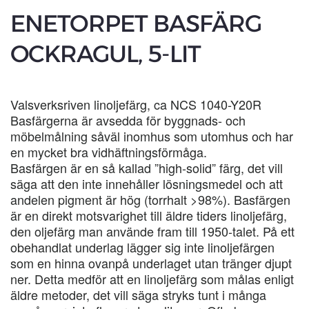
ENETORPET BASFÄRG
OCKRAGUL, 5-LIT
Valsverksriven linoljefärg, ca NCS 1040-Y20R
Basfärgerna är avsedda för byggnads- och
möbelmålning såväl inomhus som utomhus och har
en mycket bra vidhäftningsförmåga.
Basfärgen är en så kallad ”high-solid” färg, det vill
säga att den inte innehåller lösningsmedel och att
andelen pigment är hög (torrhalt >98%). Basfärgen
är en direkt motsvarighet till äldre tiders linoljefärg,
den oljefärg man använde fram till 1950-talet. På ett
obehandlat underlag lägger sig inte linoljefärgen
som en hinna ovanpå underlaget utan tränger djupt
ner. Detta medför att en linoljefärg som målas enligt
äldre metoder, det vill säga stryks tunt i många