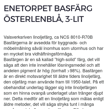
ENETORPET BASFÄRG
ÖSTERLENBLÅ, 3-LIT
Valsverksriven linoljefärg, ca NCS 8010-R70B
Basfärgerna är avsedda för byggnads- och
möbelmålning såväl inomhus som utomhus och har
en mycket bra vidhäftningsförmåga.
Basfärgen är en så kallad ”high-solid” färg, det vill
säga att den inte innehåller lösningsmedel och att
andelen pigment är hög (torrhalt >98%). Basfärgen
är en direkt motsvarighet till äldre tiders linoljefärg,
den oljefärg man använde fram till 1950-talet. På ett
obehandlat underlag lägger sig inte linoljefärgen
som en hinna ovanpå underlaget utan tränger djupt
ner. Detta medför att en linoljefärg som målas enligt
äldre metoder, det vill säga stryks tunt i många