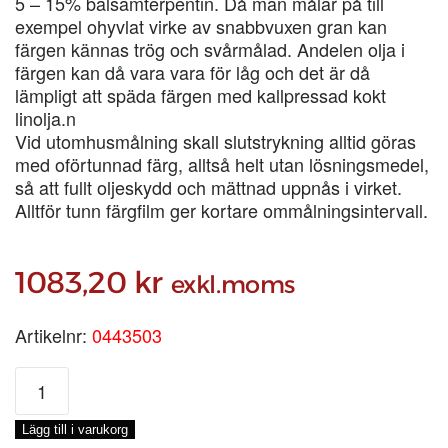
5 – 15% balsamterpentin. Då man målar på till
exempel ohyvlat virke av snabbvuxen gran kan
färgen kännas trög och svårmålad. Andelen olja i
färgen kan då vara vara för låg och det är då
lämpligt att späda färgen med kallpressad kokt
linolja.n
Vid utomhusmålning skall slutstrykning alltid göras
med oförtunnad färg, alltså helt utan lösningsmedel,
så att fullt oljeskydd och mättnad uppnås i virket.
Alltför tunn färgfilm ger kortare ommålningsintervall.
1083,20
kr
exkl.moms
Artikelnr:
0443503
ENETORPET
BASFÄRG
ÖSTERLENBLÅ,
Lägg till i varukorg
3-