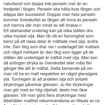
naturborst och doppa inte penseln mer än en
tredjedel i färgen. Penseln ska hålla kvar färgen och
släppa den successivt. Doppar man hela penseln
kommer överskottet av färgen att rinna av penseln
och hamna där man minst av allt önskar.n
Ett obehandlat underlag kan på olika ställen dra
olika mycket olja. Man får då en flammighet som
beror på att vissa delar är mättade med olja, andra
inte. Den färg som drar ner i underlaget blir mattare
och något mörkare än den färg som ligger på de
ställen där underlaget är mättat med olja. Man kan
då antingen stryka av överskottet eller måla fler
gånger tills allt är mättat. Detta beroende på om
man vill ha en matt respektive en något glansigare
yta. Tumregeln är att andelen olja och antalet
strykningar påverkar glansen. Ju fler strykningar
man gör med en hög oljehalt, desto mer ökar
glansen. Vill man göra flera strykningar med
bibehållen matthet rekommenderas en tillsats av ca