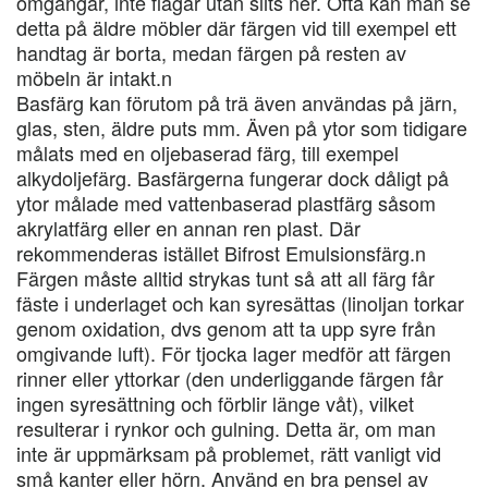
omgångar, inte flagar utan slits ner. Ofta kan man se
detta på äldre möbler där färgen vid till exempel ett
handtag är borta, medan färgen på resten av
möbeln är intakt.n
Basfärg kan förutom på trä även användas på järn,
glas, sten, äldre puts mm. Även på ytor som tidigare
målats med en oljebaserad färg, till exempel
alkydoljefärg. Basfärgerna fungerar dock dåligt på
ytor målade med vattenbaserad plastfärg såsom
akrylatfärg eller en annan ren plast. Där
rekommenderas istället Bifrost Emulsionsfärg.n
Färgen måste alltid strykas tunt så att all färg får
fäste i underlaget och kan syresättas (linoljan torkar
genom oxidation, dvs genom att ta upp syre från
omgivande luft). För tjocka lager medför att färgen
rinner eller yttorkar (den underliggande färgen får
ingen syresättning och förblir länge våt), vilket
resulterar i rynkor och gulning. Detta är, om man
inte är uppmärksam på problemet, rätt vanligt vid
små kanter eller hörn. Använd en bra pensel av