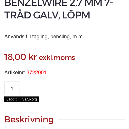
BENZELWIRE 2,7 MM 7-
TRÅD GALV, LÖPM
Används till tagling, bensling, m.m.
18,00
kr
exkl.moms
Artikelnr:
3722001
BENZELWIRE
2,7
MM
Lägg till i varukorg
7-
TRÅD
GALV,
Beskrivning
LÖPM