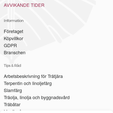
AVVIKANDE TIDER
Information
Företaget
Köpvillkor
GDPR
Branschen
Tips & Råd
Arbetsbeskrivning för Trätjära
Terpentin och linoljefärg
Slamfärg
Träolja, linolja och byggnadsvård
Träbåtar
Linoljesåpa