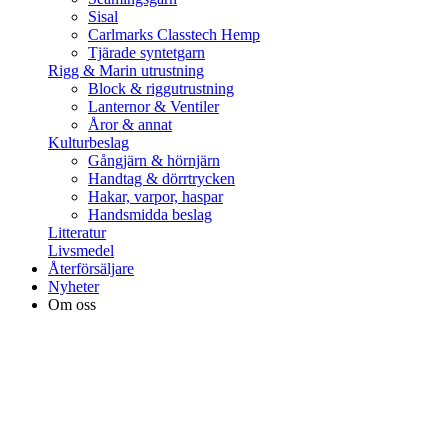
Sisal
Carlmarks Classtech Hemp
Tjärade syntetgarn
Rigg & Marin utrustning
Block & riggutrustning
Lanternor & Ventiler
Åror & annat
Kulturbeslag
Gångjärn & hörnjärn
Handtag & dörrtrycken
Hakar, varpor, haspar
Handsmidda beslag
Litteratur
Livsmedel
Återförsäljare
Nyheter
Om oss