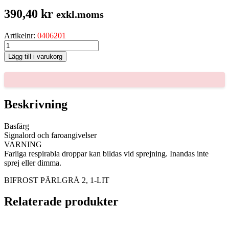
390,40
kr
exkl.moms
Artikelnr:
0406201
BIFROST
PÄRLGRÅ
Lägg till i varukorg
2,
1-
LIT
mängd
Beskrivning
Basfärg
Signalord och faroangivelser
VARNING
Farliga respirabla droppar kan bildas vid sprejning. Inandas inte
sprej eller dimma.
BIFROST PÄRLGRÅ 2, 1-LIT
Relaterade produkter