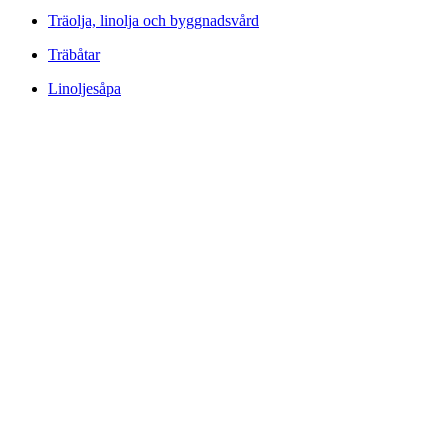
Träolja, linolja och byggnadsvård
Träbåtar
Linoljesåpa