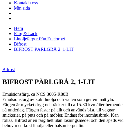
Kontakta oss
Min sida
Hem
Färg & Lack
Linoljefärger från Enetorpet
Bifrost
BIFROST PÄRLGRÅ 2, 1-LIT
Bifrost
BIFROST PÄRLGRÅ 2, 1-LIT
Emulsionsfärg, ca NCS 3005-R80B
Emulsionsfärg av kokt linolja och vatten som ger en matt yta.
Färgen är mycket dryg och räcker till ca 15-30 kvm/liter beroende
på underlag. Färgen fäster på allt och används bl.a. till väggar,
snickerier, på puts och på möbler. Endast för inomhusbruk. Kan
rollas. Bifrost är en färg helt utan lösningsmedel och den späds vid
behov med kokt linolja eller balsamterpentin.