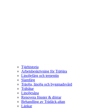
Tjärhistoria
Arbetsbeskrivning för Trätjära
Linoljefärg och terpentin
Slamfärg
Träolja, linolja och byggnadsvård
Träbåtar
Linoljesåpa
Renovera fönster & dörrar
Behandling av Trädäck-altan
Länkar