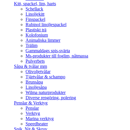
Kitt, spackel, lim, harts
Schellack
Linoljekitt
Finspackel
Rubinol linoljespackel
Plastiskt trä
Kolofonium
Animaliska limmer
Trälim
Gammaldags spis-svärta
Ms-produkter till foglim, nåtmassa
Pulverbets
Såpa & tvålar mm
Olivoljetvålar
Tjärtvålar & schampo
Brunsåpa
Linoljesåpa
Wilma naturprodukter
Diverse rengöring, polering
Penslar & Verktyg
Penslar
Verktyg
Marina verktyg
Speedheater
Spik, Nit & Skruv