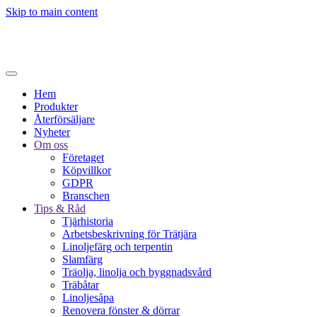
Skip to main content
Hem
Produkter
Återförsäljare
Nyheter
Om oss
Företaget
Köpvillkor
GDPR
Branschen
Tips & Råd
Tjärhistoria
Arbetsbeskrivning för Trätjära
Linoljefärg och terpentin
Slamfärg
Träolja, linolja och byggnadsvård
Träbåtar
Linoljesåpa
Renovera fönster & dörrar