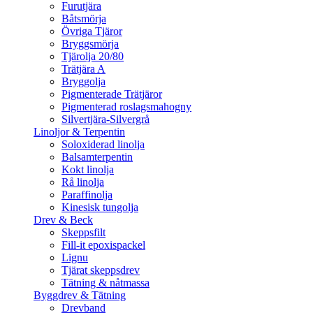
Furutjära
Båtsmörja
Övriga Tjäror
Bryggsmörja
Tjärolja 20/80
Trätjära A
Bryggolja
Pigmenterade Trätjäror
Pigmenterad roslagsmahogny
Silvertjära-Silvergrå
Linoljor & Terpentin
Soloxiderad linolja
Balsamterpentin
Kokt linolja
Rå linolja
Paraffinolja
Kinesisk tungolja
Drev & Beck
Skeppsfilt
Fill-it epoxispackel
Lignu
Tjärat skeppsdrev
Tätning & nåtmassa
Byggdrev & Tätning
Drevband