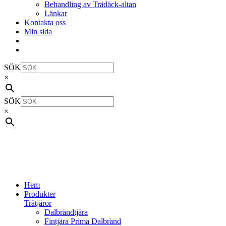
Behandling av Trädäck-altan
Länkar
Kontakta oss
Min sida
SÖK
×
SÖK
×
Hem
Produkter
Trätjäror
Dalbrändtjära
Fintjära Prima Dalbränd