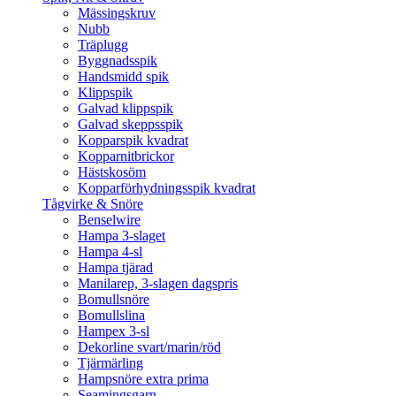
Mässingskruv
Nubb
Träplugg
Byggnadsspik
Handsmidd spik
Klippspik
Galvad klippspik
Galvad skeppsspik
Kopparspik kvadrat
Kopparnitbrickor
Hästskosöm
Kopparförhydningsspik kvadrat
Tågvirke & Snöre
Benselwire
Hampa 3-slaget
Hampa 4-sl
Hampa tjärad
Manilarep, 3-slagen dagspris
Bomullsnöre
Bomullslina
Hampex 3-sl
Dekorline svart/marin/röd
Tjärmärling
Hampsnöre extra prima
Seamingsgarn