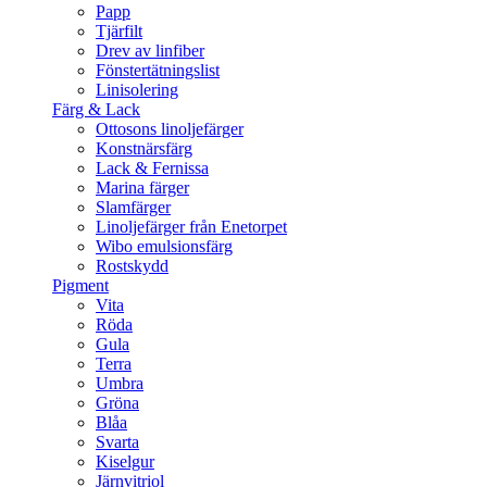
Papp
Tjärfilt
Drev av linfiber
Fönstertätningslist
Linisolering
Färg & Lack
Ottosons linoljefärger
Konstnärsfärg
Lack & Fernissa
Marina färger
Slamfärger
Linoljefärger från Enetorpet
Wibo emulsionsfärg
Rostskydd
Pigment
Vita
Röda
Gula
Terra
Umbra
Gröna
Blåa
Svarta
Kiselgur
Järnvitriol