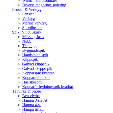
Wilma naturprodukter
Diverse rengöring, polering
Penslar & Verktyg
Penslar
Verktyg
Marina verktyg
Speedheater
Spik, Nit & Skruv
Mässingskruv
Nubb
Träplugg
Byggnadsspik
Handsmidd spik
Klippspik
Galvad klippspik
Galvad skeppsspik
Kopparspik kvadrat
Kopparnitbrickor
Hästskosöm
Kopparförhydningsspik kvadrat
Tågvirke & Snöre
Benselwire
Hampa 3-slaget
Hampa 4-sl
Hampa tjärad