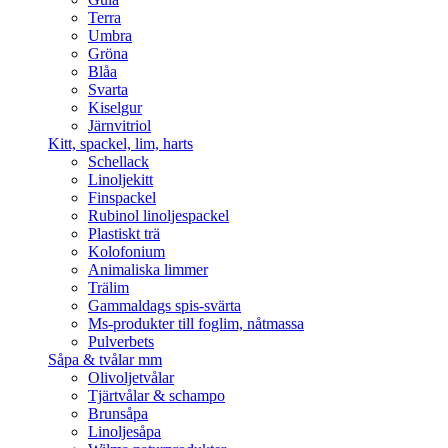
Terra
Umbra
Gröna
Blåa
Svarta
Kiselgur
Järnvitriol
Kitt, spackel, lim, harts
Schellack
Linoljekitt
Finspackel
Rubinol linoljespackel
Plastiskt trä
Kolofonium
Animaliska limmer
Trälim
Gammaldags spis-svärta
Ms-produkter till foglim, nåtmassa
Pulverbets
Såpa & tvålar mm
Olivoljetvålar
Tjärtvålar & schampo
Brunsåpa
Linoljesåpa