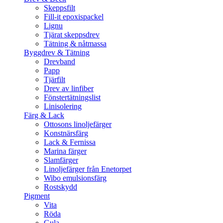
Skeppsfilt
Fill-it epoxispackel
Lignu
Tjärat skeppsdrev
Tätning & nåtmassa
Byggdrev & Tätning
Drevband
Papp
Tjärfilt
Drev av linfiber
Fönstertätningslist
Linisolering
Färg & Lack
Ottosons linoljefärger
Konstnärsfärg
Lack & Fernissa
Marina färger
Slamfärger
Linoljefärger från Enetorpet
Wibo emulsionsfärg
Rostskydd
Pigment
Vita
Röda
Gula