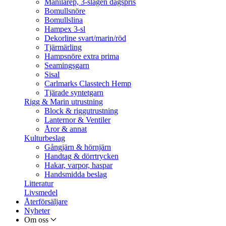
Manilarep, 3-slagen dagspris
Bomullsnöre
Bomullslina
Hampex 3-sl
Dekorline svart/marin/röd
Tjärmärling
Hampsnöre extra prima
Seamingsgarn
Sisal
Carlmarks Classtech Hemp
Tjärade syntetgarn
Rigg & Marin utrustning
Block & riggutrustning
Lanternor & Ventiler
Åror & annat
Kulturbeslag
Gångjärn & hörnjärn
Handtag & dörrtrycken
Hakar, varpor, haspar
Handsmidda beslag
Litteratur
Livsmedel
Återförsäljare
Nyheter
Om oss