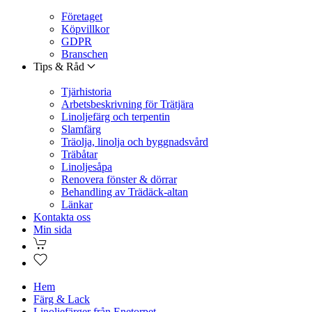
Företaget
Köpvillkor
GDPR
Branschen
Tips & Råd
Tjärhistoria
Arbetsbeskrivning för Trätjära
Linoljefärg och terpentin
Slamfärg
Träolja, linolja och byggnadsvård
Träbåtar
Linoljesåpa
Renovera fönster & dörrar
Behandling av Trädäck-altan
Länkar
Kontakta oss
Min sida
Hem
Färg & Lack
Linoljefärger från Enetorpet