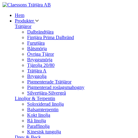
Hem
Produkter
Trätjäror
Dalbrändtjära
Fintjära Prima Dalbränd
Furutjära
Båtsmörja
Övriga Tjäror
Bryggsmörja
Tjärolja 20/80
Trätjära A
Bryggolja
Pigmenterade Trätjäror
Pigmenterad roslagsmahogny
Silvertjära-Silvergrå
Linoljor & Terpentin
Soloxiderad linolja
Balsamterpentin
Kokt linolja
Rå linolja
Paraffinolja
Kinesisk tungolja
Drev & Beck