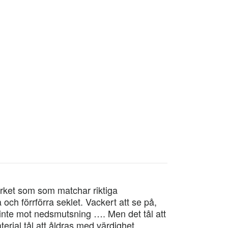
virket som som matchar riktiga
och förrförra seklet. Vackert att se på,
 inte mot nedsmutsning …. Men det tål att
erial tål att åldras med värdighet.