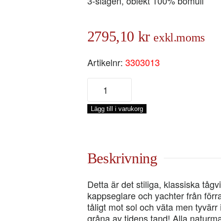
3-slagen, oblekt 100% bomull
2795,10
kr
exkl.moms
Artikelnr:
3303013
BOMULL
Ø
12
Lägg till i varukorg
MM,
SPOLE
165
M
Beskrivning
mängd
Detta är det stiliga, klassiska tåg
kappseglare och yachter från förra 
tåligt mot sol och väta men tyvärr
gråna av tidens tand! Alla naturmat