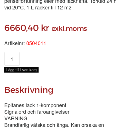
penselförtunning eller med lacknafta. Torktid 24 h
vid 20°C. 1 L räcker till 12 m2
6660,40
kr
exkl.moms
Artikelnr:
0504011
EPIFANES
TEAKLACK
SUPERIOR,
Lägg till i varukorg
KRT
12×1-
LIT
Beskrivning
mängd
Epifanes lack 1-komponent
Signalord och faroangivelser
VARNING
Brandfarlig vätska och ånga. Kan orsaka en