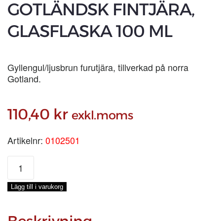
GOTLÄNDSK FINTJÄRA,
GLASFLASKA 100 ML
Gyllengul/ljusbrun furutjära, tillverkad på norra
Gotland.
110,40
kr
exkl.moms
Artikelnr:
0102501
GOTLÄNDSK
FINTJÄRA,
GLASFLASKA
Lägg till i varukorg
100
ML
mängd