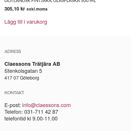
varianter.
GOTLÄNDSK FINTJÄRA, GLASFLASKA 500 ML
De
305,10
kr
exkl.moms
olika
alternativen
Lägg till i varukorg
kan
väljas
på
produktsidan
ADRESS
Claessons Trätjära AB
Stenkolsgatan 5
417 07 Göteborg
KONTAKT
E-post:
info@claessons.com
Telefon: 031-711 42 87
telefontid kl 9.00-11.00