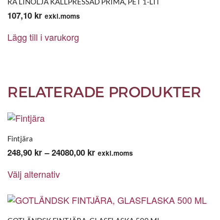
RÅ LINOLJA KALLPRESSAD PRIMA, PET 1-LIT
107,10
kr
exkl.moms
Lägg till i varukorg
RELATERADE PRODUKTER
Fintjära
Prisintervall:
248,90
kr
–
24080,00
kr
exkl.moms
Den
248,90 kr
Välj alternativ
här
till
produkten
24080,00 kr
har
flera