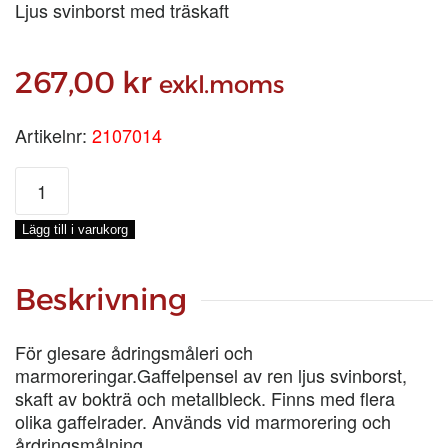
Ljus svinborst med träskaft
267,00
kr
exkl.moms
Artikelnr:
2107014
GAFFELPENSEL
2tum
7-
Lägg till i varukorg
ST
50
MM
Beskrivning
mängd
För glesare ådringsmåleri och
marmoreringar.Gaffelpensel av ren ljus svinborst,
skaft av bokträ och metallbleck. Finns med flera
olika gaffelrader. Används vid marmorering och
årdringsmålning.