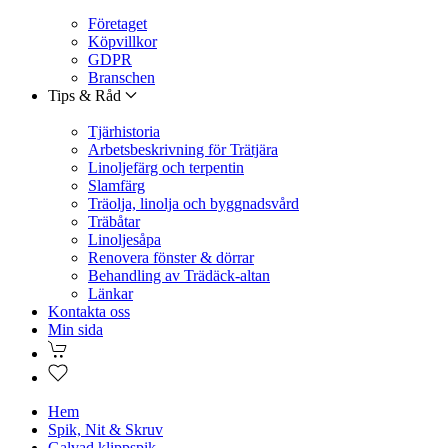
Företaget
Köpvillkor
GDPR
Branschen
Tips & Råd
Tjärhistoria
Arbetsbeskrivning för Trätjära
Linoljefärg och terpentin
Slamfärg
Träolja, linolja och byggnadsvård
Träbåtar
Linoljesåpa
Renovera fönster & dörrar
Behandling av Trädäck-altan
Länkar
Kontakta oss
Min sida
Hem
Spik, Nit & Skruv
Galvad klippspik