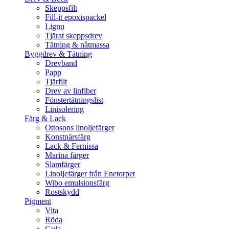
Skeppsfilt
Fill-it epoxispackel
Lignu
Tjärat skeppsdrev
Tätning & nåtmassa
Byggdrev & Tätning
Drevband
Papp
Tjärfilt
Drev av linfiber
Fönstertätningslist
Linisolering
Färg & Lack
Ottosons linoljefärger
Konstnärsfärg
Lack & Fernissa
Marina färger
Slamfärger
Linoljefärger från Enetorpet
Wibo emulsionsfärg
Rostskydd
Pigment
Vita
Röda
Gula