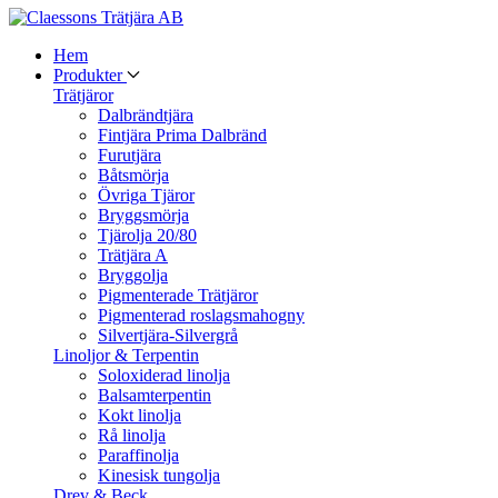
Hem
Produkter
Trätjäror
Dalbrändtjära
Fintjära Prima Dalbränd
Furutjära
Båtsmörja
Övriga Tjäror
Bryggsmörja
Tjärolja 20/80
Trätjära A
Bryggolja
Pigmenterade Trätjäror
Pigmenterad roslagsmahogny
Silvertjära-Silvergrå
Linoljor & Terpentin
Soloxiderad linolja
Balsamterpentin
Kokt linolja
Rå linolja
Paraffinolja
Kinesisk tungolja
Drev & Beck