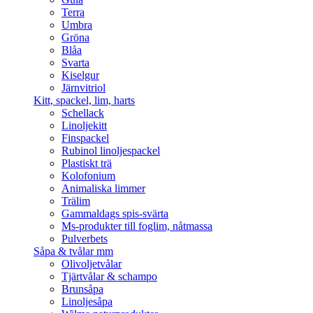
Terra
Umbra
Gröna
Blåa
Svarta
Kiselgur
Järnvitriol
Kitt, spackel, lim, harts
Schellack
Linoljekitt
Finspackel
Rubinol linoljespackel
Plastiskt trä
Kolofonium
Animaliska limmer
Trälim
Gammaldags spis-svärta
Ms-produkter till foglim, nåtmassa
Pulverbets
Såpa & tvålar mm
Olivoljetvålar
Tjärtvålar & schampo
Brunsåpa
Linoljesåpa