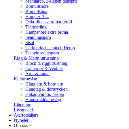
Manilarep, 3-slagen dagspris
Bomullsnöre
Bomullslina
Hampex 3-sl
Dekorline svart/marin/röd
Tjärmärling
Hampsnöre extra prima
Seamingsgarn
Sisal
Carlmarks Classtech Hemp
Tjärade syntetgarn
Rigg & Marin utrustning
Block & riggutrustning
Lanternor & Ventiler
Åror & annat
Kulturbeslag
Gångjärn & hörnjärn
Handtag & dörrtrycken
Hakar, varpor, haspar
Handsmidda beslag
Litteratur
Livsmedel
Återförsäljare
Nyheter
Om oss