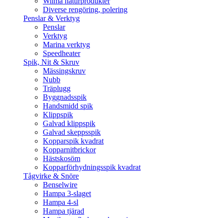
Wilma naturprodukter
Diverse rengöring, polering
Penslar & Verktyg
Penslar
Verktyg
Marina verktyg
Speedheater
Spik, Nit & Skruv
Mässingskruv
Nubb
Träplugg
Byggnadsspik
Handsmidd spik
Klippspik
Galvad klippspik
Galvad skeppsspik
Kopparspik kvadrat
Kopparnitbrickor
Hästskosöm
Kopparförhydningsspik kvadrat
Tågvirke & Snöre
Benselwire
Hampa 3-slaget
Hampa 4-sl
Hampa tjärad