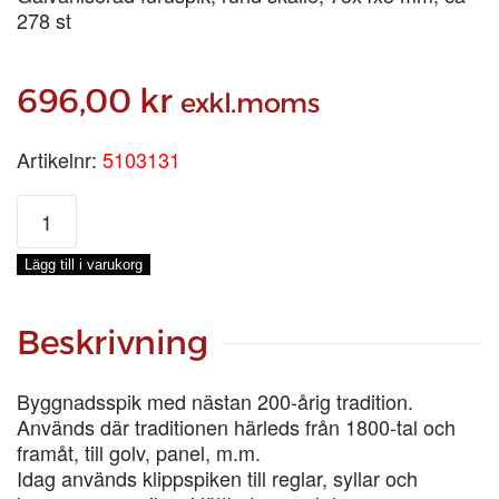
278 st
696,00
kr
exkl.moms
Artikelnr:
5103131
GALVAD
KLIPPSPIK
3
Lägg till i varukorg
tum,
2-
KG
Beskrivning
mängd
Byggnadsspik med nästan 200-årig tradition.
Används där traditionen härleds från 1800-tal och
framåt, till golv, panel, m.m.
Idag används klippspiken till reglar, syllar och