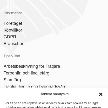
Information
Företaget
Köpvillkor
GDPR
Branschen
Tips & Råd
Arbetsbeskrivning för Trätjära
Terpentin och linoljefärg
Slamfärg
Träolja, linolja och byggnadsvård
Träbåtar
Hantera samtycke
Linoljesåpa
För att ge en bra upplevelse använder vi teknik som cookies för att lagra
och/eller komma åt enhetsinformation. När du samtycker till dessa tekniker