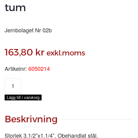
tum
Jernbolaget Nr 02b
163,80
kr
exkl.moms
Artikelnr:
6050214
5021F
GÅNGJÄRN
B
Lägg till i varukorg
3.1/2
tum
mängd
Beskrivning
Storlek 3.1/2”x1.1/4”. Obehandlat stål.