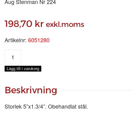
Aug Stenman Nr 224
198,70
kr
exkl.moms
Artikelnr:
6051280
5128
GÅNGJÄRN
5
Lägg till i varukorg
tum
mängd
Beskrivning
Storlek 5”x1.3/4”. Obehandlat stål.