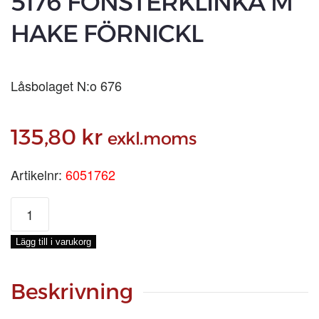
5176 FÖNSTERKLINKA M
HAKE FÖRNICKL
Låsbolaget N:o 676
135,80
kr
exkl.moms
Artikelnr:
6051762
5176
FÖNSTERKLINKA
M
Lägg till i varukorg
HAKE
FÖRNICKL
mängd
Beskrivning