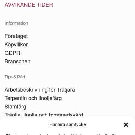
AVVIKANDE TIDER
Information
Företaget
Köpvillkor
GDPR
Branschen
Tips & Råd
Arbetsbeskrivning för Trätjära
Terpentin och linoljefärg
Slamfärg
Träolja, linolja och byggnadsvård
Träbåtar
Hantera samtycke
Linoljesåpa