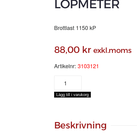
LÖPMETER
Brottlast 1150 kP
88,00
kr
exkl.moms
Artikelnr:
3103121
HAMPA
TJÄRAD
Ø
Lägg till i varukorg
12
MM,
LÖPMETER
mängd
Beskrivning