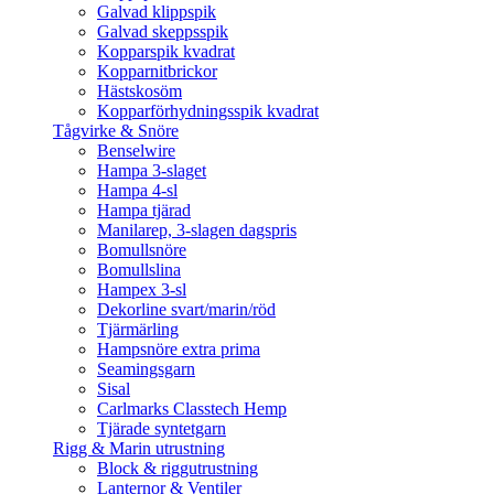
Galvad klippspik
Galvad skeppsspik
Kopparspik kvadrat
Kopparnitbrickor
Hästskosöm
Kopparförhydningsspik kvadrat
Tågvirke & Snöre
Benselwire
Hampa 3-slaget
Hampa 4-sl
Hampa tjärad
Manilarep, 3-slagen dagspris
Bomullsnöre
Bomullslina
Hampex 3-sl
Dekorline svart/marin/röd
Tjärmärling
Hampsnöre extra prima
Seamingsgarn
Sisal
Carlmarks Classtech Hemp
Tjärade syntetgarn
Rigg & Marin utrustning
Block & riggutrustning
Lanternor & Ventiler