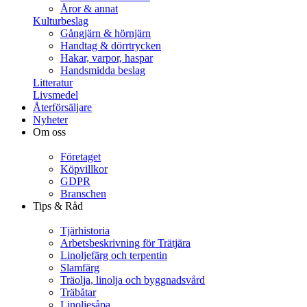
Åror & annat
Kulturbeslag
Gångjärn & hörnjärn
Handtag & dörrtrycken
Hakar, varpor, haspar
Handsmidda beslag
Litteratur
Livsmedel
Återförsäljare
Nyheter
Om oss
Företaget
Köpvillkor
GDPR
Branschen
Tips & Råd
Tjärhistoria
Arbetsbeskrivning för Trätjära
Linoljefärg och terpentin
Slamfärg
Träolja, linolja och byggnadsvård
Träbåtar
Linoljesåpa