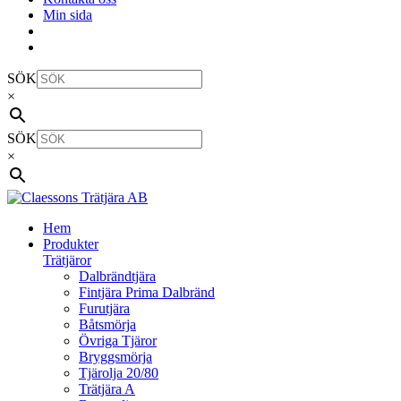
Min sida
SÖK
×
SÖK
×
Hem
Produkter
Trätjäror
Dalbrändtjära
Fintjära Prima Dalbränd
Furutjära
Båtsmörja
Övriga Tjäror
Bryggsmörja
Tjärolja 20/80
Trätjära A