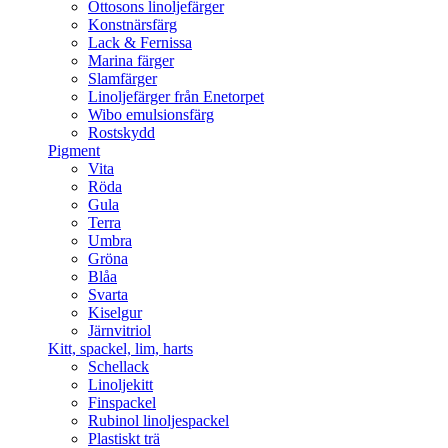
Ottosons linoljefärger
Konstnärsfärg
Lack & Fernissa
Marina färger
Slamfärger
Linoljefärger från Enetorpet
Wibo emulsionsfärg
Rostskydd
Pigment
Vita
Röda
Gula
Terra
Umbra
Gröna
Blåa
Svarta
Kiselgur
Järnvitriol
Kitt, spackel, lim, harts
Schellack
Linoljekitt
Finspackel
Rubinol linoljespackel
Plastiskt trä