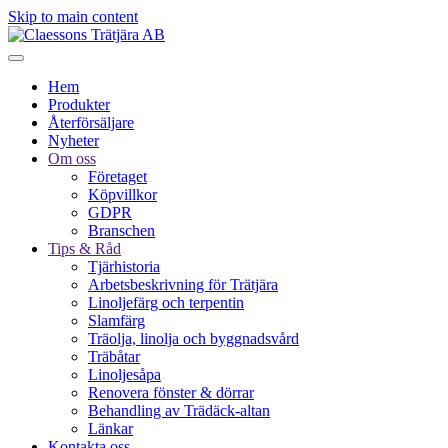
Skip to main content
Hem
Produkter
Återförsäljare
Nyheter
Om oss
Företaget
Köpvillkor
GDPR
Branschen
Tips & Råd
Tjärhistoria
Arbetsbeskrivning för Trätjära
Linoljefärg och terpentin
Slamfärg
Träolja, linolja och byggnadsvård
Träbåtar
Linoljesåpa
Renovera fönster & dörrar
Behandling av Trädäck-altan
Länkar
Kontakta oss