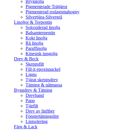
Bryggolja
Pigmenterade Trätjäror
Pigmenterad roslagsmahogny
Silvertjära-Silvergrå
Linoljor & Terpentin
Soloxiderad linolja
Balsamterpentin
Kokt linolja
Rå linolja
Paraffinolja
Kinesisk tungolja
Drev & Beck
Skeppsfilt
Fill-it epoxispackel
Lignu
Tjärat skeppsdrev
Tätning & nåtmassa
Byggdrev & Tätning
Drevband
Papp
Tjärfilt
Drev av linfiber
Fönstertätningslist
Linisolering
Färg & Lack