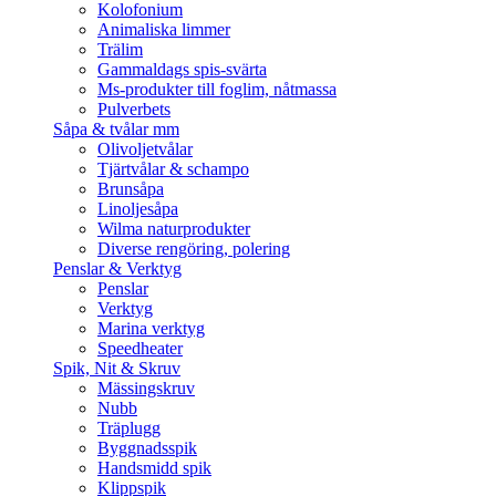
Kolofonium
Animaliska limmer
Trälim
Gammaldags spis-svärta
Ms-produkter till foglim, nåtmassa
Pulverbets
Såpa & tvålar mm
Olivoljetvålar
Tjärtvålar & schampo
Brunsåpa
Linoljesåpa
Wilma naturprodukter
Diverse rengöring, polering
Penslar & Verktyg
Penslar
Verktyg
Marina verktyg
Speedheater
Spik, Nit & Skruv
Mässingskruv
Nubb
Träplugg
Byggnadsspik
Handsmidd spik
Klippspik