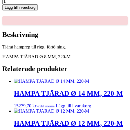
HAMPA
TJÄRAD
Lägg till i varukorg
Ø
8
MM,
220-
M
Beskrivning
mängd
Tjärat hamprep till rigg, förtöjning.
HAMPA TJÄRAD Ø 8 MM, 220-M
Relaterade produkter
HAMPA TJÄRAD Ø 14 MM, 220-M
15279,70
kr
Lägg till i varukorg
exkl.moms
HAMPA TJÄRAD Ø 12 MM, 220-M