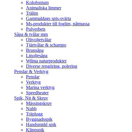
Kolofonium
Animaliska limmer
Trälim
Gammaldags spis-svärta
Ms-produkter till foglim, nåtmassa
Pulverbets
Såpa & tvålar mm
Olivoljetvålar
Tjärtvålar & schampo
Brunsåpa
Linoljesåpa
Wilma naturprodukter
Diverse rengöring, polering
Penslar & Verktyg
Penslar
Verktyg
Marina verktyg
Speedheater
Spik, Nit & Skruv
Mässingskruv
Nubb
Träplugg
Byggnadsspik
Handsmidd spik
Klippspik