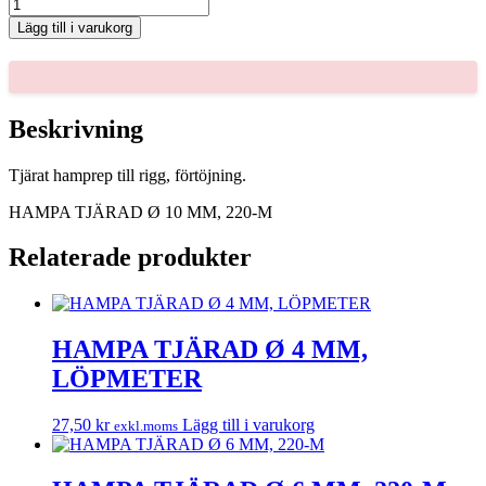
HAMPA
TJÄRAD
Lägg till i varukorg
Ø
10
MM,
220-
M
Beskrivning
mängd
Tjärat hamprep till rigg, förtöjning.
HAMPA TJÄRAD Ø 10 MM, 220-M
Relaterade produkter
HAMPA TJÄRAD Ø 4 MM,
LÖPMETER
27,50
kr
Lägg till i varukorg
exkl.moms