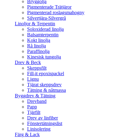
Bryggolja
Pigmenterade Trätjäror
Pigmenterad roslagsmahogny
Silvertjära-Silvergrå
Linoljor & Terpentin
Soloxiderad linolja
Balsamterpentin
Kokt linolja
Rå linolja
Paraffinolja
Kinesisk tungolja
Drev & Beck
Skeppsfilt
Fill-it epoxispackel
Lignu
Tjärat skeppsdrev
Tätning & nåtmassa
Byggdrev & Tätning
Drevband
Papp
Tjärfilt
Drev av linfiber
Fönstertätningslist
Linisolering
Färg & Lack