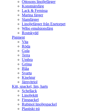
Ottosons linoljefärger
Konstnärsfärg
Lack & Fernissa
Marina färger
Slamfärger
Linoljefärger från Enetorpet
Wibo emulsionsfärg
Rostskydd
Pigment
Vita
Röda
Gula
Terra
Umbra
Gröna
Blåa
Svarta
Kiselgur
Järnvitriol
Kitt, spackel, lim, harts
Schellack
Linoljekitt
Finspackel
Rubinol linoljespackel
Plastiskt trä