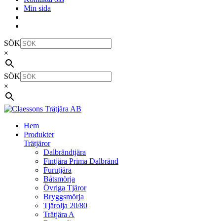
Min sida
SÖK
×
SÖK
×
Hem
Produkter
Trätjäror
Dalbrändtjära
Fintjära Prima Dalbränd
Furutjära
Båtsmörja
Övriga Tjäror
Bryggsmörja
Tjärolja 20/80
Trätjära A