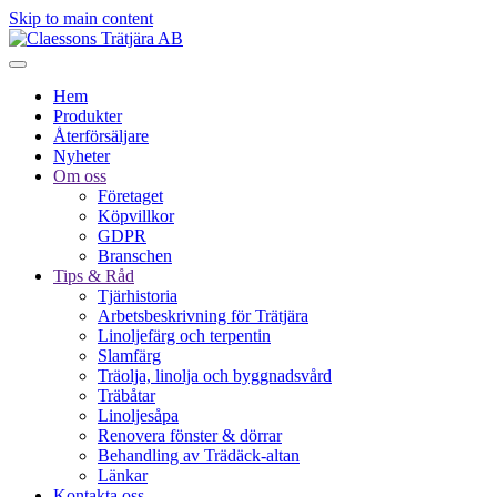
Skip to main content
Hem
Produkter
Återförsäljare
Nyheter
Om oss
Företaget
Köpvillkor
GDPR
Branschen
Tips & Råd
Tjärhistoria
Arbetsbeskrivning för Trätjära
Linoljefärg och terpentin
Slamfärg
Träolja, linolja och byggnadsvård
Träbåtar
Linoljesåpa
Renovera fönster & dörrar
Behandling av Trädäck-altan
Länkar
Kontakta oss