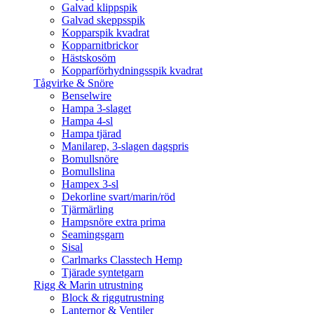
Galvad klippspik
Galvad skeppsspik
Kopparspik kvadrat
Kopparnitbrickor
Hästskosöm
Kopparförhydningsspik kvadrat
Tågvirke & Snöre
Benselwire
Hampa 3-slaget
Hampa 4-sl
Hampa tjärad
Manilarep, 3-slagen dagspris
Bomullsnöre
Bomullslina
Hampex 3-sl
Dekorline svart/marin/röd
Tjärmärling
Hampsnöre extra prima
Seamingsgarn
Sisal
Carlmarks Classtech Hemp
Tjärade syntetgarn
Rigg & Marin utrustning
Block & riggutrustning
Lanternor & Ventiler