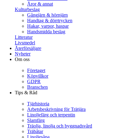
Åror & annat
Kulturbeslag
Gångjärn & hörnjärn
Handtag & dörrtrycken
Hakar, varpor, haspar
Handsmidda beslag
Litteratur
Livsmedel
Återförsäljare
Nyheter
Om oss
Företaget
Köpvillkor
GDPR
Branschen
Tips & Råd
Tjärhistoria
Arbetsbeskrivning för Trätjära
Linoljefärg och terpentin
Slamfärg
Träolja, linolja och byggnadsvård
Träbåtar
Linoljesåpa