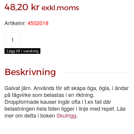
48,20
kr
exkl.moms
Artikelnr:
4502018
KAUS
150
MM
Lägg till i varukorg
mängd
Beskrivning
Galvat järn. Används för att skapa öga, ögla, i ändar
på tågvirke som belastas i en riktning.
Droppformade kauser ingår ofta i t.ex fall där
belastningen hela tiden ligger i linje med repet. Läs
mer om detta i boken
Skutrigg
.