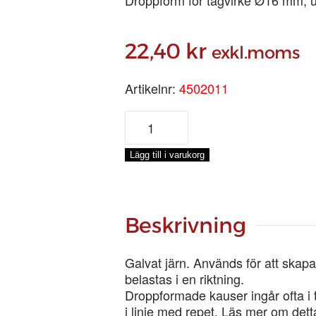
22,40
kr
exkl.moms
Artikelnr:
4502011
KAUS
82
MM
Lägg till i varukorg
mängd
Beskrivning
Galvat järn. Används för att skapa
belastas i en riktning.
Droppformade kauser ingår ofta i t.
i linje med repet. Läs mer om det