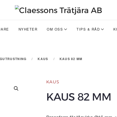
JARE
NYHETER
OM OSS
TIPS & RÅD
K
GGUTRUSTNING
KAUS
KAUS 82 MM
KAUS
KAUS 82 MM
Droppform för tågvirke Ø16 mm, 