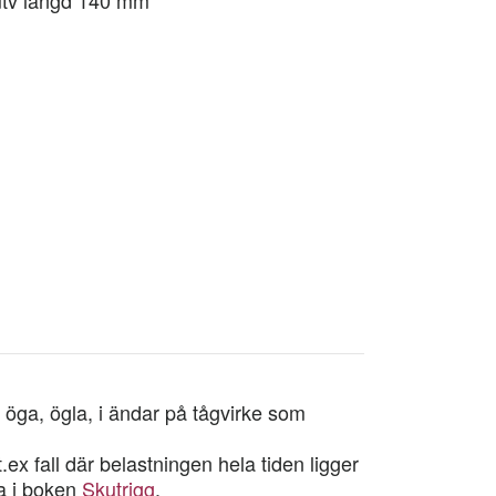
 öga, ögla, i ändar på tågvirke som
ex fall där belastningen hela tiden ligger
ta i boken
Skutrigg
.