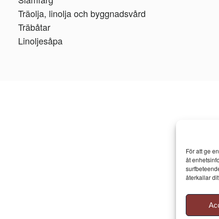
Träolja, linolja och byggnadsvård
Träbåtar
Linoljesåpa
För att ge e
åt enhetsinf
surfbeteende
återkallar d
Ac