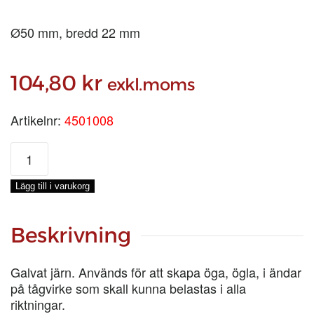
Ø50 mm, bredd 22 mm
104,80
kr
exkl.moms
Artikelnr:
4501008
RUNDKAUS
50
mm
Lägg till i varukorg
mängd
Beskrivning
Galvat järn. Används för att skapa öga, ögla, i ändar
på tågvirke som skall kunna belastas i alla
riktningar.