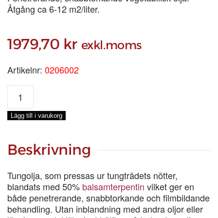
Åtgång ca 6-12 m2/liter.
1979,70
kr
exkl.moms
Artikelnr:
0206002
KINESISK
TUNGOLJA,
KRT
Lägg till i varukorg
12X1-
LIT
mängd
Beskrivning
Tungolja, som pressas ur tungträdets nötter,
blandats med 50%
balsamterpentin
vilket ger en
både penetrerande, snabbtorkande och filmbildande
behandling. Utan inblandning med andra oljor eller