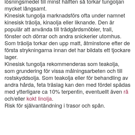
lösningsmedel till minst hälften så torkar tungoljan
mycket långsamt.
Kinesisk tungolja marknadsförs ofta under namnet
kinesisk träolja, kinaolja eller liknande. Den är
populär att använda till trädgårdsmöbler, trall,
fönster och dörrar och andra snickerier utomhus.
Som träolja torkar den upp matt, åtminstone efter de
första strykningarna innan det har bildats ett tjockare
lager.
Kinesisk tungolja rekommenderas som teakolja,
som grundering för vissa målningsarbeten och till
rostskyddsolja. Som teakolja eller för behandling av
andra hårda, feta träslag kan den med fördel spädas
med ytterligare ca 10% terpentin, eventuellt även
rå
och/eller
kokt linolja
.
Risk för självantändning i trasor och spån.