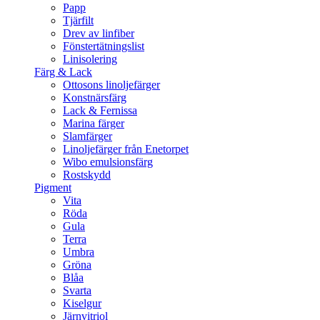
Papp
Tjärfilt
Drev av linfiber
Fönstertätningslist
Linisolering
Färg & Lack
Ottosons linoljefärger
Konstnärsfärg
Lack & Fernissa
Marina färger
Slamfärger
Linoljefärger från Enetorpet
Wibo emulsionsfärg
Rostskydd
Pigment
Vita
Röda
Gula
Terra
Umbra
Gröna
Blåa
Svarta
Kiselgur
Järnvitriol