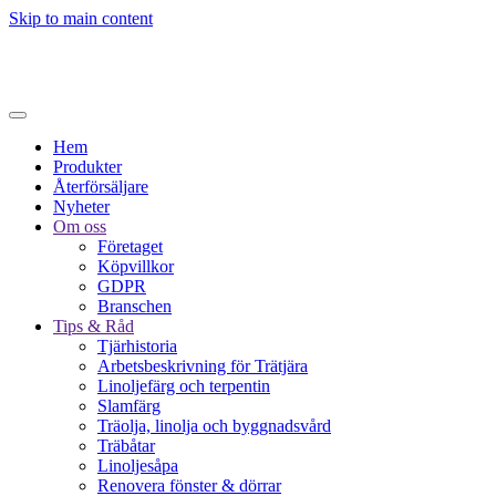
Skip to main content
Hem
Produkter
Återförsäljare
Nyheter
Om oss
Företaget
Köpvillkor
GDPR
Branschen
Tips & Råd
Tjärhistoria
Arbetsbeskrivning för Trätjära
Linoljefärg och terpentin
Slamfärg
Träolja, linolja och byggnadsvård
Träbåtar
Linoljesåpa
Renovera fönster & dörrar