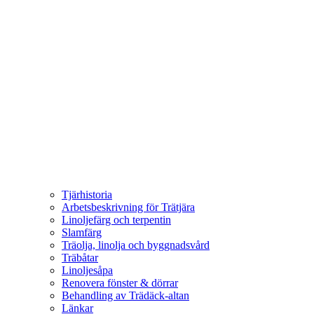
Tjärhistoria
Arbetsbeskrivning för Trätjära
Linoljefärg och terpentin
Slamfärg
Träolja, linolja och byggnadsvård
Träbåtar
Linoljesåpa
Renovera fönster & dörrar
Behandling av Trädäck-altan
Länkar