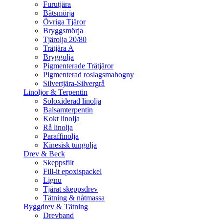
Furutjära
Båtsmörja
Övriga Tjäror
Bryggsmörja
Tjärolja 20/80
Trätjära A
Bryggolja
Pigmenterade Trätjäror
Pigmenterad roslagsmahogny
Silvertjära-Silvergrå
Linoljor & Terpentin
Soloxiderad linolja
Balsamterpentin
Kokt linolja
Rå linolja
Paraffinolja
Kinesisk tungolja
Drev & Beck
Skeppsfilt
Fill-it epoxispackel
Lignu
Tjärat skeppsdrev
Tätning & nåtmassa
Byggdrev & Tätning
Drevband