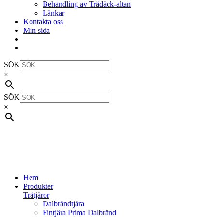
Behandling av Trädäck-altan
Länkar
Kontakta oss
Min sida
SÖK
×
SÖK
×
Hem
Produkter
Trätjäror
Dalbrändtjära
Fintjära Prima Dalbränd