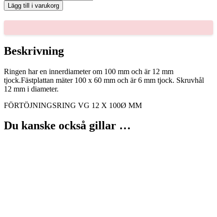
VG
Lägg till i varukorg
12
X
100Ø
MM
mängd
Beskrivning
Ringen har en innerdiameter om 100 mm och är 12 mm
tjock.Fästplattan mäter 100 x 60 mm och är 6 mm tjock. Skruvhål
12 mm i diameter.
FÖRTÖJNINGSRING VG 12 X 100Ø MM
Du kanske också gillar …