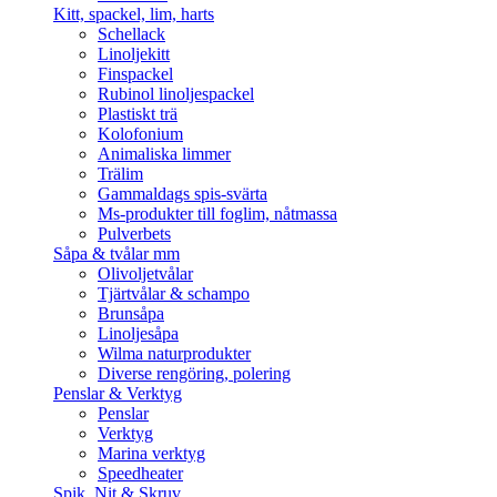
Kitt, spackel, lim, harts
Schellack
Linoljekitt
Finspackel
Rubinol linoljespackel
Plastiskt trä
Kolofonium
Animaliska limmer
Trälim
Gammaldags spis-svärta
Ms-produkter till foglim, nåtmassa
Pulverbets
Såpa & tvålar mm
Olivoljetvålar
Tjärtvålar & schampo
Brunsåpa
Linoljesåpa
Wilma naturprodukter
Diverse rengöring, polering
Penslar & Verktyg
Penslar
Verktyg
Marina verktyg
Speedheater
Spik, Nit & Skruv