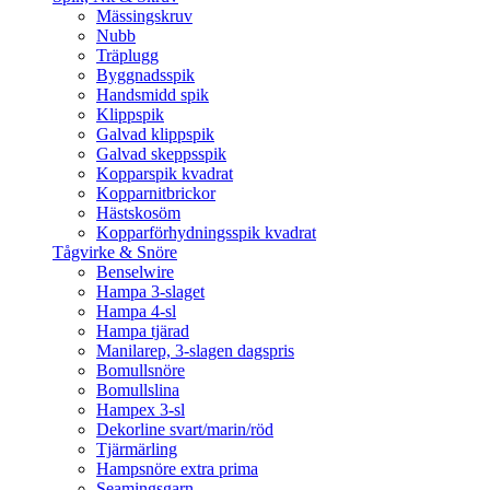
Mässingskruv
Nubb
Träplugg
Byggnadsspik
Handsmidd spik
Klippspik
Galvad klippspik
Galvad skeppsspik
Kopparspik kvadrat
Kopparnitbrickor
Hästskosöm
Kopparförhydningsspik kvadrat
Tågvirke & Snöre
Benselwire
Hampa 3-slaget
Hampa 4-sl
Hampa tjärad
Manilarep, 3-slagen dagspris
Bomullsnöre
Bomullslina
Hampex 3-sl
Dekorline svart/marin/röd
Tjärmärling
Hampsnöre extra prima
Seamingsgarn