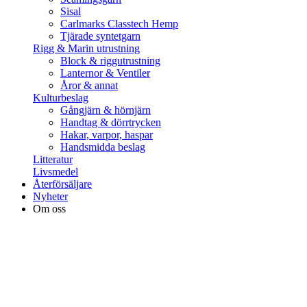
Sisal
Carlmarks Classtech Hemp
Tjärade syntetgarn
Rigg & Marin utrustning
Block & riggutrustning
Lanternor & Ventiler
Åror & annat
Kulturbeslag
Gångjärn & hörnjärn
Handtag & dörrtrycken
Hakar, varpor, haspar
Handsmidda beslag
Litteratur
Livsmedel
Återförsäljare
Nyheter
Om oss