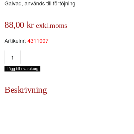
Galvad, används till förtöjning
88,00
kr
exkl.moms
Artikelnr:
4311007
RINGBULT
M10
X
Lägg till i varukorg
75
X
Ø39
Beskrivning
MM
mängd