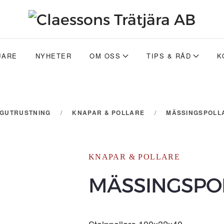
JARE
NYHETER
OM OSS
TIPS & RÅD
K
GGUTRUSTNING
KNAPAR & POLLARE
MÄSSINGSPOLLA
KNAPAR & POLLARE
MÄSSINGSPOL
Stolppollare 100x32x40