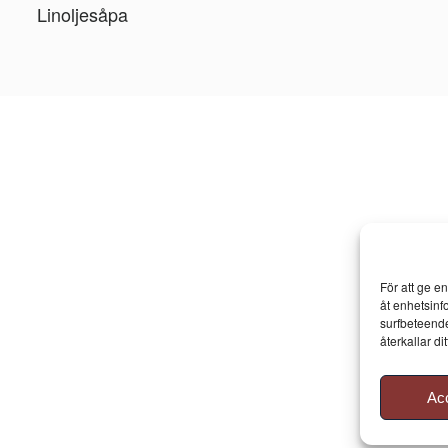
Linoljesåpa
För att ge e
åt enhetsinf
surfbeteende
återkallar d
Ac