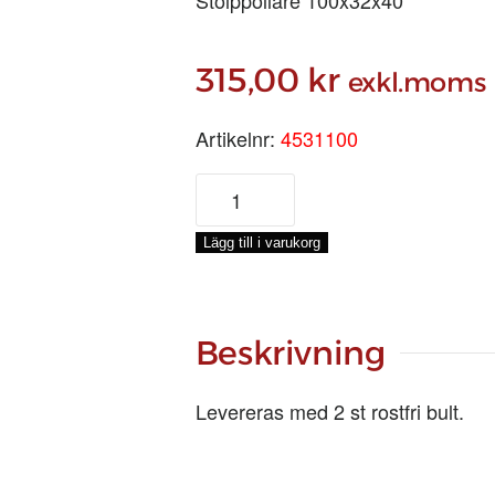
315,00
kr
exkl.moms
Artikelnr:
4531100
MÄSSINGSPOLLARE,
100
MM
Lägg till i varukorg
mängd
Beskrivning
Levereras med 2 st rostfri bult.