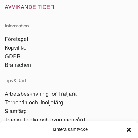
AVVIKANDE TIDER
Information
Företaget
Köpvillkor
GDPR
Branschen
Tips & Råd
Arbetsbeskrivning för Trätjära
Terpentin och linoljefärg
Slamfärg
Träolja, linolja och byggnadsvård
Träbåtar
Hantera samtycke
Linoljesåpa