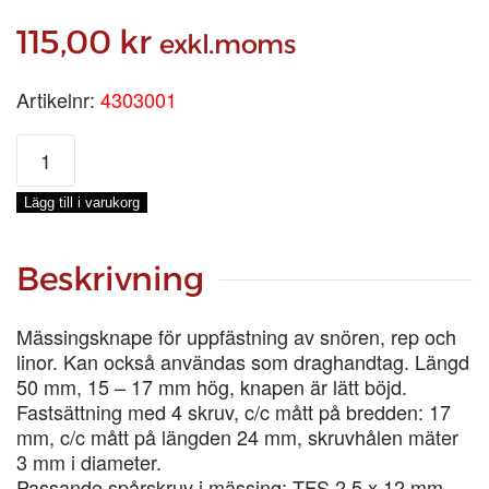
115,00
kr
exkl.moms
Artikelnr:
4303001
MÄSSINGSKNAPE
50MM
mängd
Lägg till i varukorg
Beskrivning
Mässingsknape för uppfästning av snören, rep och
linor. Kan också användas som draghandtag. Längd
50 mm, 15 – 17 mm hög, knapen är lätt böjd.
Fastsättning med 4 skruv, c/c mått på bredden: 17
mm, c/c mått på längden 24 mm, skruvhålen mäter
3 mm i diameter.
Passande spårskruv i mässing: TFS 2,5 x 12 mm