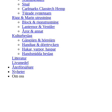
Sisal
Carlmarks Classtech Hemp
Tjärade syntetgarn
Rigg & Marin utrustning
Block & riggutrustning
Lanternor & Ventiler
Åror & annat
Kulturbeslag
Gångjärn & hörnjärn
Handtag & dörrtrycken
Hakar, varpor, haspar
Handsmidda beslag
Litteratur
Livsmedel
Återförsäljare
Nyheter
Om oss