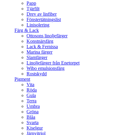
Papp
Tjärfilt
Drev av linfiber
Fönstertätningslist
Linisolering
Färg & Lack
Ottosons linoljefärger
Konstnärsfärg
Lack & Fernissa
Marina färger
Slamfärger
Linoljefärger från Enetorpet
Wibo emulsionsfärg
Rostskydd
Pigment
Vita
Röda
Gula
Terra
Umbra
Gröna
Blåa
Svarta
Kiselgur
Järnvitriol