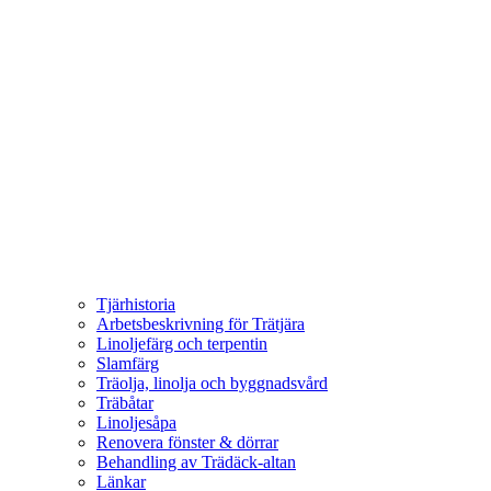
Tjärhistoria
Arbetsbeskrivning för Trätjära
Linoljefärg och terpentin
Slamfärg
Träolja, linolja och byggnadsvård
Träbåtar
Linoljesåpa
Renovera fönster & dörrar
Behandling av Trädäck-altan
Länkar