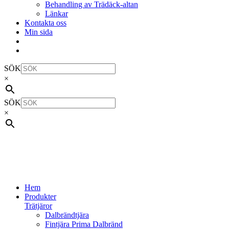
Behandling av Trädäck-altan
Länkar
Kontakta oss
Min sida
SÖK
×
SÖK
×
Hem
Produkter
Trätjäror
Dalbrändtjära
Fintjära Prima Dalbränd