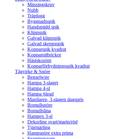
Mässingskruv
Nubb
Träplugg
Byggnadsspik
Handsmidd spik
Klippspik
Galvad klippspik
Galvad skeppsspik
Kopparspik kvadrat
Kopparnitbrickor
Hästskosöm
Kopparförhydningsspik kvadrat
Tågvirke & Snöre
Benselwire
Hampa 3-slaget
Hampa 4-sl
Hampa tjärad
Manilarep, 3-slagen dagspris
Bomullsnöre
Bomullslina
Hampex 3-sl
Dekorline svart/marin/röd
Tjärmärling
Hampsnöre extra prima
Seamingsgarn