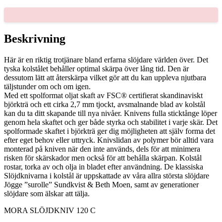
C
mängd
Beskrivning
Här är en riktig trotjänare bland erfarna slöjdare världen över. Det
tyska kolstålet behåller optimal skärpa över lång tid. Den är
dessutom lätt att återskärpa vilket gör att du kan uppleva njutbara
täljstunder om och om igen.
Med ett spolformat oljat skaft av FSC® certifierat skandinaviskt
björkträ och ett cirka 2,7 mm tjockt, avsmalnande blad av kolstål
kan du ta ditt skapande till nya nivåer. Knivens fulla sticktånge löper
genom hela skaftet och ger både styrka och stabilitet i varje skär. Det
spolformade skaftet i björkträ ger dig möjligheten att själv forma det
efter eget behov eller uttryck. Knivslidan av polymer bör alltid vara
monterad på kniven när den inte används, dels för att minimera
risken för skärskador men också för att behålla skärpan. Kolstål
rostar, torka av och olja in bladet efter användning. De klassiska
Slöjdknivarna i kolstål är uppskattade av våra allra största slöjdare
Jögge ”surolle” Sundkvist & Beth Moen, samt av generationer
slöjdare som älskar att tälja.
MORA SLÖJDKNIV 120 C