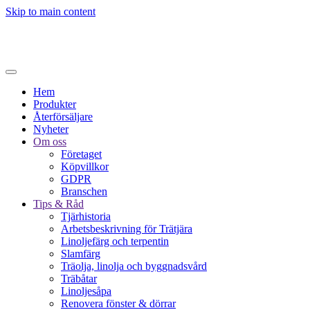
Skip to main content
Hem
Produkter
Återförsäljare
Nyheter
Om oss
Företaget
Köpvillkor
GDPR
Branschen
Tips & Råd
Tjärhistoria
Arbetsbeskrivning för Trätjära
Linoljefärg och terpentin
Slamfärg
Träolja, linolja och byggnadsvård
Träbåtar
Linoljesåpa
Renovera fönster & dörrar