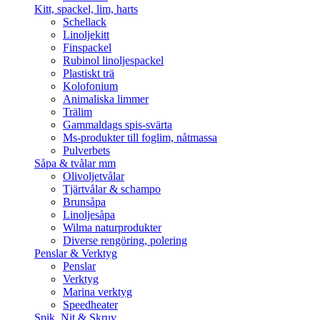
Kitt, spackel, lim, harts
Schellack
Linoljekitt
Finspackel
Rubinol linoljespackel
Plastiskt trä
Kolofonium
Animaliska limmer
Trälim
Gammaldags spis-svärta
Ms-produkter till foglim, nåtmassa
Pulverbets
Såpa & tvålar mm
Olivoljetvålar
Tjärtvålar & schampo
Brunsåpa
Linoljesåpa
Wilma naturprodukter
Diverse rengöring, polering
Penslar & Verktyg
Penslar
Verktyg
Marina verktyg
Speedheater
Spik, Nit & Skruv