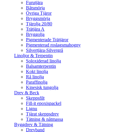
Furutjära
Båtsmörja
Övriga Tjäror
Bryggsmörja
Tjärolja 20/80
Trätjära A
Bryggolja
Pigmenterade Trätjäror
Pigmenterad roslagsmahogny
Silvertjära-Silvergrå
Linoljor & Terpentin
Soloxiderad linolja
Balsamterpentin
Kokt linolja
Rå linolja
Paraffinolja
Kinesisk tungolja
Drev & Beck
Skeppsfilt
Fill-it epoxispackel
Lignu
Tjärat skeppsdrev
Tätning & nåtmassa
Byggdrev & Tätning
Drevband