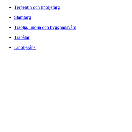
Terpentin och linoljefärg
Slamfärg
Träolja, linolja och byggnadsvård
Träbåtar
Linoljesåpa