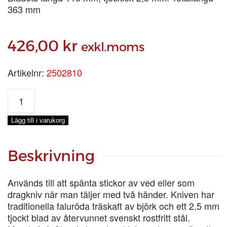
363 mm
426,00
kr
exkl.moms
Artikelnr:
2502810
SPÄNTKNIV
MORA
CLASSIC
Lägg till i varukorg
mängd
Beskrivning
Används till att spänta stickor av ved eller som
dragkniv när man täljer med två händer. Kniven har
traditionella faluröda träskaft av björk och ett 2,5 mm
tjockt blad av återvunnet svenskt rostfritt stål.