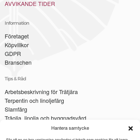
AVVIKANDE TIDER
Information
Företaget
Köpvillkor
GDPR
Branschen
Tips & Råd
Arbetsbeskrivning för Trätjära
Terpentin och linoljefärg
Slamfärg
Träolja, linolja och byggnadsvård
Träbåtar
Hantera samtycke
Linoljesåpa
För att ge en bra upplevelse använder vi teknik som cookies för att lagra