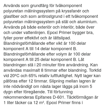
Används som grundfärg för tvåkomponent
polyuretan målningssystem på kryssfanér och
glasfiber och som antirostgrund i ett tvåkomponent
polyuretan målningssystem på stål och aluminium.
Används på både exteriör och interiör, både över
och under vattenlinjen. Epoxi Primer bygger bra,
fyller porer effektivt och är lättslipad.
Blandningsförhållande efter vikt är 100 delar
komponent A till 14 delar komponent B.
Blandningsförhållande efter volym är 100 delar
komponent A till 25 delar komponent B. Låt
blandningen stå i 20 minuter före användning. Kan
användas maximalt 8 timmar efter blandning. Torktid
vid 20ºC och 65% relativ luftfuktighet. Nytt lager kan
påföras efter 12 timmar. Slipning mellan lagren är
inte nödvändigt om nästa lager läggs på inom 5
dygn efter föregående. Till förtunning
rekommenderas Epifanes D-601. Täckförmågan är
1 liter täcker ca 12 m². Epoxi Primer finns i