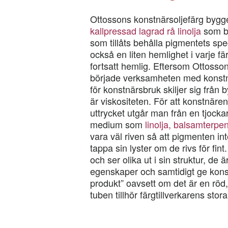
Ottossons konstnärsoljefärg bygg
kallpressad lagrad rå linolja
som b
som tillåts behålla pigmentets spec
också en liten hemlighet i varje f
fortsatt hemlig. Eftersom Ottosso
började verksamheten med konstnä
för konstnärsbruk skiljer sig från
är viskositeten. För att konstnären
uttrycket utgår man från en tjock
medium som
linolja, balsamterpen
vara väl riven så att pigmenten in
tappa sin lyster om de rivs för fi
och ser olika ut i sin struktur, de 
egenskaper och samtidigt ge kons
produkt” oavsett om det är en röd,
tuben tillhör färgtillverkarens stor