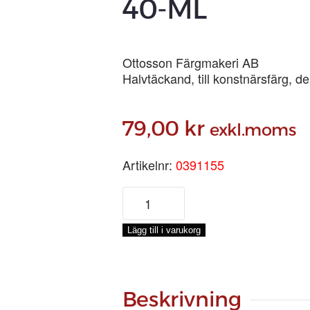
40-ML
Ottosson Färgmakeri AB
Halvtäckand, till konstnärsfärg, d
79,00
kr
exkl.moms
Artikelnr:
0391155
TYSK
MÖRKOCKRA
TUBFÄRG,
Lägg till i varukorg
40-
ML
mängd
Beskrivning