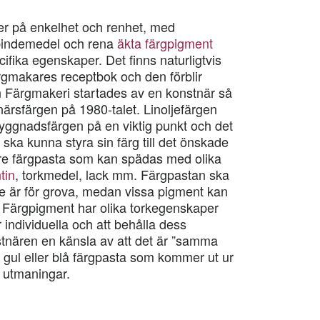
er på enkelhet och renhet, med
indemedel och rena
äkta färgpigment
ifika egenskaper. Det finns naturligtvis
ärgmakares receptbok och den förblir
n Färgmakeri startades av en konstnär så
rsfärgen på 1980-talet. Linoljefärgen
 byggnadsfärgen på en viktig punkt och det
 ska kunna styra sin färg till det önskade
are färgpasta som kan spädas med olika
tin
, torkmedel, lack mm. Färgpastan ska
te är för grova, medan vissa pigment kan
nt. Färgpigment har olika torkegenskaper
är individuella och att behålla dess
tnären en känsla av att det är ”samma
 gul eller blå färgpasta som kommer ut ur
a utmaningar.