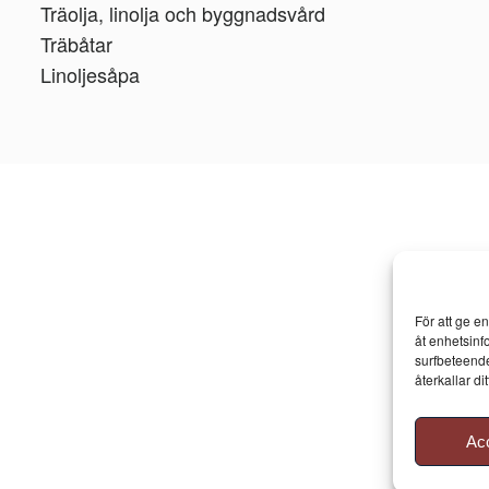
Träolja, linolja och byggnadsvård
Träbåtar
Linoljesåpa
För att ge e
åt enhetsinf
surfbeteende
återkallar d
Ac