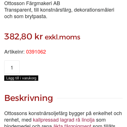
Ottosson Färgmakeri AB
Transparent, till konstnärsfärg, dekorationsmåleri
och som brytpasta.
382,80
kr
exkl.moms
Artikelnr:
0391062
ULTRAMARINROSA
TUBFÄRG,
250-
Lägg till i varukorg
ML
mängd
Beskrivning
Ottossons konstnärsoljefärg bygger på enkelhet och
renhet, med
kallpressad lagrad rå linolja
som
bindemedel och rena
äkta färgpigment
som tillåts