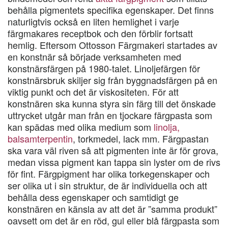
behålla pigmentets specifika egenskaper. Det finns
naturligtvis också en liten hemlighet i varje
färgmakares receptbok och den förblir fortsatt
hemlig. Eftersom Ottosson Färgmakeri startades av
en konstnär så började verksamheten med
konstnärsfärgen på 1980-talet. Linoljefärgen för
konstnärsbruk skiljer sig från byggnadsfärgen på en
viktig punkt och det är viskositeten. För att
konstnären ska kunna styra sin färg till det önskade
uttrycket utgår man från en tjockare färgpasta som
kan spädas med olika medium som
linolja,
balsamterpentin
, torkmedel, lack mm. Färgpastan
ska vara väl riven så att pigmenten inte är för grova,
medan vissa pigment kan tappa sin lyster om de rivs
för fint. Färgpigment har olika torkegenskaper och
ser olika ut i sin struktur, de är individuella och att
behålla dess egenskaper och samtidigt ge
konstnären en känsla av att det är ”samma produkt”
oavsett om det är en röd, gul eller blå färgpasta som