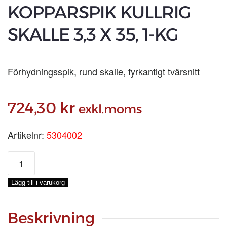
KOPPARSPIK KULLRIG
SKALLE 3,3 X 35, 1-KG
Förhydningsspik, rund skalle, fyrkantigt tvärsnitt
724,30
kr
exkl.moms
Artikelnr:
5304002
KOPPARSPIK
KULLRIG
SKALLE
Lägg till i varukorg
3,3
X
35,
Beskrivning
1-