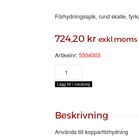
Förhydningsspik, rund skalle, fyrka
724,20
kr
exkl.moms
Artikelnr:
5304003
KOPPARSPIK
KULLRIG
SKALLE,
Lägg till i varukorg
3,3
X
40,
1-
Beskrivning
KG
mängd
Används till kopparförhydning