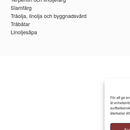
Slamfärg
Träolja, linolja och byggnadsvård
Träbåtar
Linoljesåpa
För att ge e
åt enhetsinf
surfbeteende
återkallar d
Ac