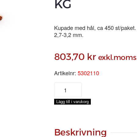
KG
Kupade med hål, ca 450 st/paket.
2,7-3,2 mm.
803,70
kr
exkl.moms
Artikelnr:
5302110
KOPPARNITBRICKA
11
MM,
Lägg till i varukorg
0,5-
KG
mängd
Beskrivning