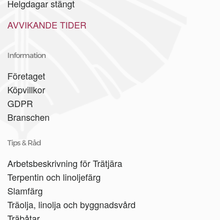
Helgdagar stängt
AVVIKANDE TIDER
Information
Företaget
Köpvillkor
GDPR
Branschen
Tips & Råd
Arbetsbeskrivning för Trätjära
Terpentin och linoljefärg
Slamfärg
Träolja, linolja och byggnadsvård
Träbåtar