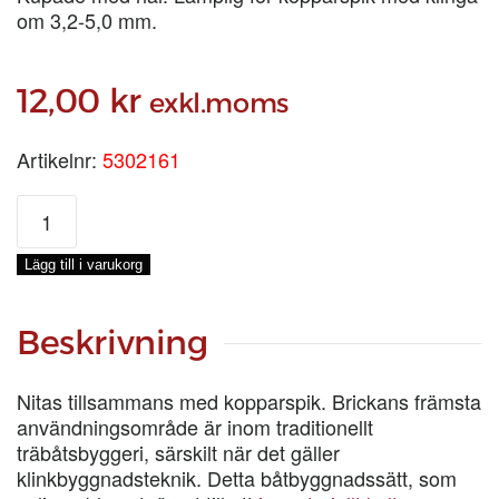
om 3,2-5,0 mm.
12,00
kr
exkl.moms
Artikelnr:
5302161
KOPPARNITBRICKA
16
MM,
Lägg till i varukorg
STYCK
mängd
Beskrivning
Nitas tillsammans med kopparspik. Brickans främsta
användningsområde är inom traditionellt
träbåtsbyggeri, särskilt när det gäller
klinkbyggnadsteknik. Detta båtbyggnadssätt, som