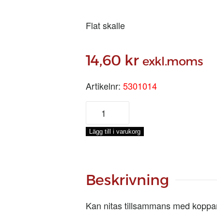
Flat skalle
14,60
kr
exkl.moms
Artikelnr:
5301014
KOPPARSPIK
2.1/2
tum/4,0X65
Lägg till i varukorg
MM,
STYCK
mängd
Beskrivning
Kan nitas tillsammans med koppar