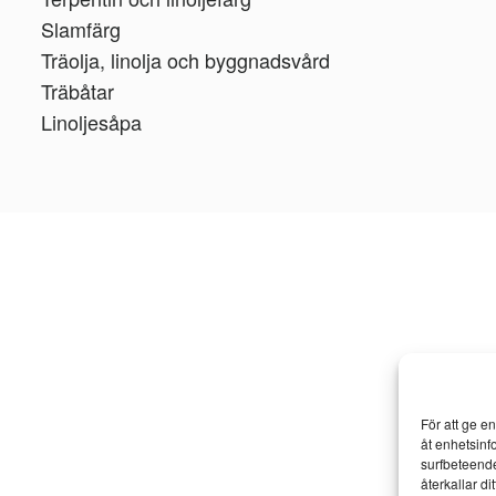
Slamfärg
Träolja, linolja och byggnadsvård
Träbåtar
Linoljesåpa
För att ge e
åt enhetsinf
surfbeteende
återkallar d